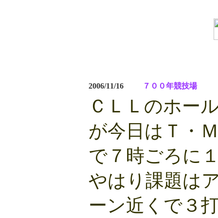
2006/11/16
７００年競技場
ＣＬＬのホー
が今日はＴ・
で７時ごろに
やはり課題は
ーン近くで３