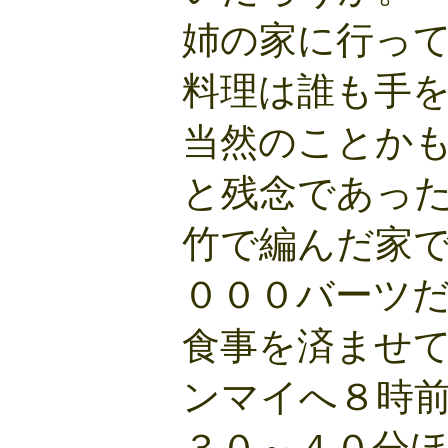
姉の家に行っ
料理は誰も手
当然のことか
と残念であっ
竹で編んだ家
０００バーツ
食事を済ませ
ンマイへ８時