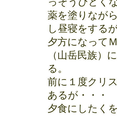
っそうひどく
薬を塗りなが
し昼寝をする
夕方になって
（山岳民族）
る。
前に１度クリ
あるが・・・
夕食にしたく