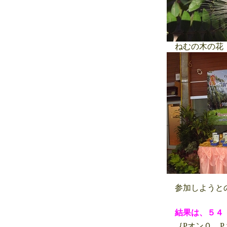
ねむの木の花
参加しようと
結果は、５４
｛Pオン０ P