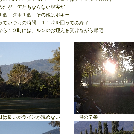
だが、何ともならない現実だー・・・
個 ダボ１個 その他はボギー
ていつもの時間 １１時を回っての終了
ら１２時には、ルンのお迎えを受けながら帰宅
は良いがラインが読めない
隣の７番