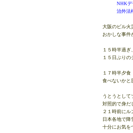
NHKデータで
治外法権なの
大阪のビル火災
おかしな事件が
１５時半過ぎ、
１５日ぶりのシ
１７時半夕食 
食べないかと思
うとうとしてソ
対照的で身だし
２１時前にルン
日本各地で降雪
十分にお気をつ