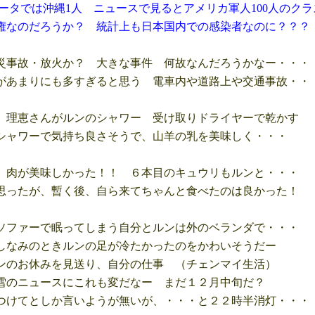
は沖縄1人 ニュースで見るとアメリカ軍人100人のクラ
だろうか？ 統計上も日本国内での感染者なのに？？？
事故・放火か？ 大きな事件 何故なんだろうかなー・・・
あまりにも多すぎると思う 電車内や道路上や交通事故・・
理恵さんがルンのシャワー 受け取りドライヤーで乾かす
ャワーで気持ち良さそうで、山羊の乳を美味しく・・・
肉が美味しかった！！ ６本目のキュウリもルンと・・・
ったが、暫く後、自ら来てちゃんと食べたのは良かった！
ファーで眠ってしまう自分とルンは外のベランダで・・・
なみのときルンの足が冷たかったのをかわいそうだー
のお休みを見送り、自分の仕事 （チェンマイ生活）
のニュースにこれも変だなー まだ１２月中旬だ？
けてとしか言いようが無いが、・・・と２２時半消灯・・・