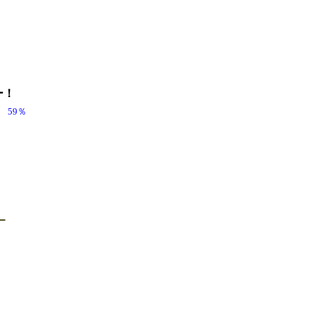
ー！
.8℃ 59％
ー