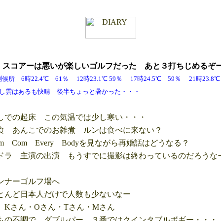
金
スコアーは悪いが
楽しいゴルフだった あと３打ちじめるぞ
6時22.4℃ 61％ 12時23.1℃ 59％ 17時24.5℃ 59％ 21時23
も快晴 後半ちょっと暑かった・・・
での起床 この気温では少し寒い・・・
 あんこでのお雑煮 ルンは食べに来ない？
 Com Every Bodyを見ながら再婚話はどうなる？
ラ 主演の出演 もうすでに撮影は終わっているのだろうな
ンナーゴルフ場へ
んど日本人だけで人数も少ないなー
Kさん・Oさん・Tさん・Mさん
の不調で、ダブルパー ３番ではクインタブルボギー・・・