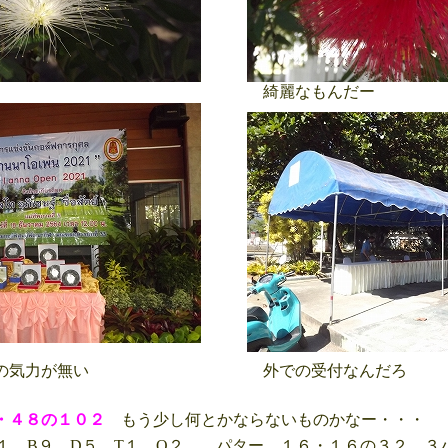
綺麗なもんだー
の気力が無い
外での受付なんだろ
・４８の１０２
もう少し何とかならないものかなー・・・
１ B９ D５ T１ Q２ パター １６・１６の３２ ３