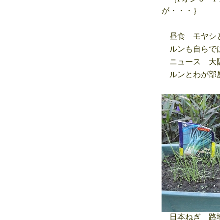
が・・・｝
昼食 モヤシと
ルンも自らでは
ニュース 大阪
ルンとわが部
日本ねぎ 路地