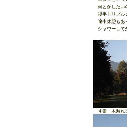
何とかしたいの
後半トリプル１
途中休憩もあっ
シャワーしてか
４番 木漏れ日