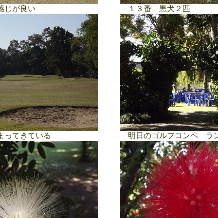
感じが良い
１３番 黒犬２匹
まってきている
明日のゴルフコンペ ラ