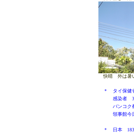
快晴 外は暑
＊ タイ保健
感染者 3,53
バンコク都 5
領事館今日の情
＊ 日本 183