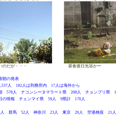
いのだが・・・
昼食後日光浴かー
省朝の発表
7人 182人は刑務所内 17人は海外から
78人 ナコンシータマラート県 208人 チョンブリ県 1
報 チェンマイ県 59人 9県計 170人
人 群馬 52人 神奈川 23人 東京 20人 空港検疫 21