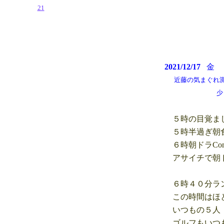
21
2021/12/17
近藤の気まぐれ測候所 
少し雲はある
５時の目覚まし
５時半過ぎ朝食
６時朝ドラCom
アサイチで朝ド
６時４０分ラ
この時間はほと
いつもの５人 
ゴルフもいつも