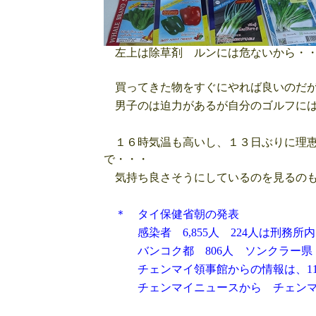
左上は除草剤 ルンには危ないから・
買ってきた物をすぐにやれば良いのだが
男子のは迫力があるが自分のゴルフには
１６時気温も高いし、１３日ぶりに理恵
で・・・
気持ち良さそうにしているのを見るのも
＊ タイ保健省朝の発表
感染者 6,855人 224人は刑務所内
バンコク都 806人 ソンクラー県 6
チェンマイ領事館からの情報は、11月
チェンマイニュースから チェンマ