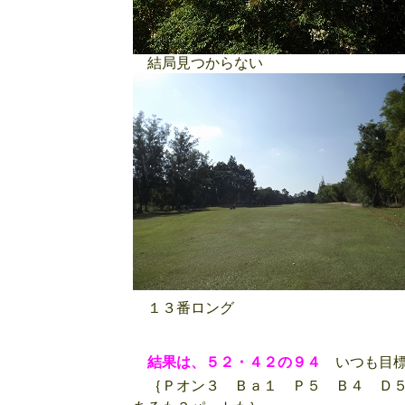
結局見つからない
１３番ロング
結果は、５２・４２の９４
いつも目標
｛Ｐオン３ Ｂａ１ Ｐ５ Ｂ４ Ｄ５