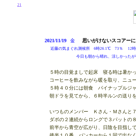
21
2021/11/19
金
思いがけないスコアーに
近藤の気まぐれ測候所 6時26.1℃ 73％ 12時45
今日も朝から晴れ、涼しかったが後半
５時の目覚ましで起床 寝る時は暑かっ
コーヒーを飲みながら暖を取り、ニュ
５時４０分には朝食 パイナップルジ
朝ドラを見てから、６時半ルンの送りを
いつものメンバー Ｋさん・Ｍさんと７
ダボの２連続からロングで３パットの８
前半から青空が広がり、日陰を目指して
後半１０番 バンカーから１回で出なく