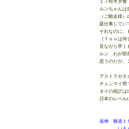
１７時半夕食 
ルンちゃんは自
（ご馳走様）の
庭仕事していて
それなのに、も
｛Ｙｏｕは何し
見ながら早くも
ルン わが部屋
思うのだが、２
アストラゼネカ
チェンマイ県で
タイの統計は出
日本のレベルに
追伸 報道１
いろんな番組