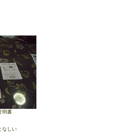
証明書
となしい