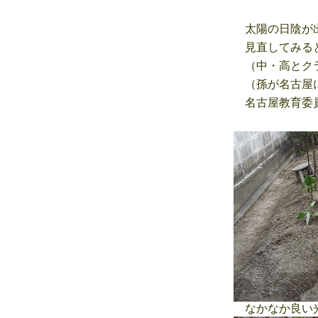
太陽の日陰が出
見直してみると
（中・高とクラ
（孫が名古屋に
名古屋教育委員
なかなか良い光