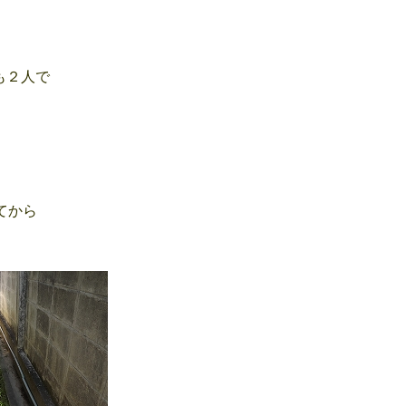
も２人で
てから