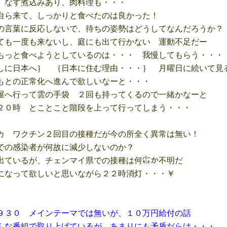
なす煮込みあり、肉料理も・・・
ら来て、しっかりと食べたのは良かった！
言葉に反応しないで、待ちの姿勢はどうしてなんだろうか？
も一度も来ないし、庭にも出て行かない 運動不足だー
っと食べようとしているのは・・・ 我慢してもらう・・・
に日本へ｝ ｛日本に住む理由・・・｝ 月曜日に続いて見
との正常化へ進んで欲しいなーと・・・
へ行って雲の手袋 ２回も持ってくるので一緒かなーと
０時 とことこと階段を上って行ってしまう・・・
 ワクチン２回目の接種だが今の所全く異常は無い！
の感染者が何故に減少しないのか？
ているが、チェンマイ県での接種は何㌫か不明だ
なって欲しいと思いながら２２時消灯・・・￥
９３０ メインテーマでは無いが、１０万円給付の話
で取り上げているが、あまりにも矛盾だらけ・・・