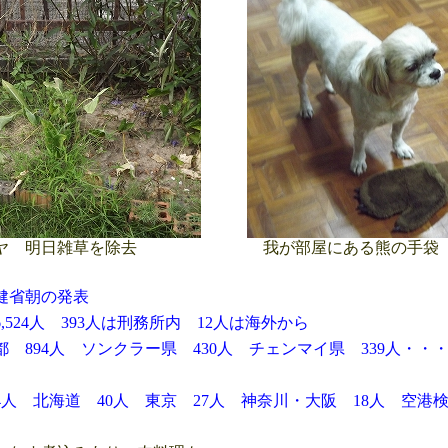
ヤ 明日雑草を除去
我が部屋にある熊の手袋
健省朝の発表
4人 393人は刑務所内 12人は海外から
94人 ソンクラー県 430人 チェンマイ県 339人・・
4人 北海道 40人 東京 27人 神奈川・大阪 18人 空港