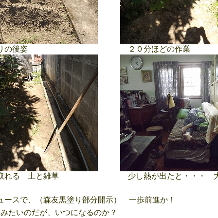
りの後姿
２０分ほどの作業
取れる 土と雑草
少し熱が出たと・・・ 
ースで、（森友黒塗り部分開示） 一歩前進か！
みたいのだが、いつになるのか？