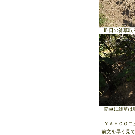
昨日の雑草取
簡単に雑草は
ＹＡＨＯＯニュ
前文を早く見て