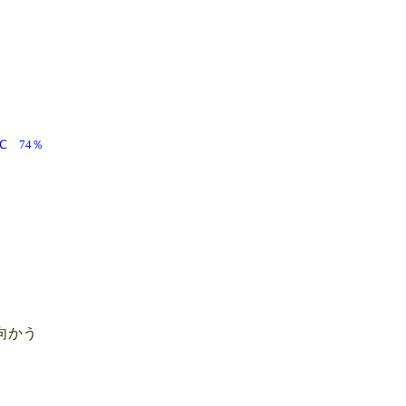
7.9℃ 74％
向かう