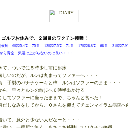
水
ゴルフお休みで、２回目の
ワクチン接種！
6時25.4℃ 75％ 12時27.5℃ 71％ 17時28.8℃ 68％ 21時2
気温は上がらないのは良い・・・
て、ついでに５時少し前に起床
しいのだが、ルンは丸まってソファーへ・・・
 手製のバナナケーキと柿 ルンはソファーのまま・・・
ら、早々とルンの散歩へ６時半出かける
くしてソファーに座ったままで、ちゃんと食べた！
だしなみをしてから、Ｏさんを迎えてチェンマイラム病院へ
いて、意外と少ない人だなーと・・・
違い、一箇所で無く、あちこち移動してワクチン接種