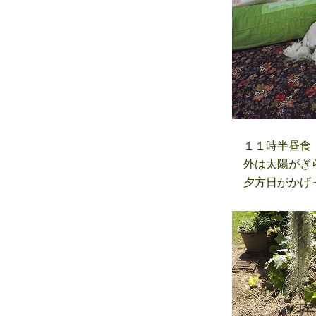
１１時半昼食
外は太陽がぎら
夕方日がかげっ