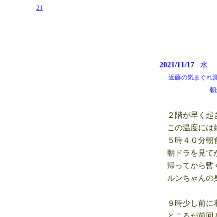
21
2021/11/17
近藤の気まぐれ測候所 
朝から青空 
２階が早く起き
この温度には嬉
５時４０分朝食
朝ドラを見てか
帰ってから暫
ルンちゃんの身
９時少し前に着
ところが前回と