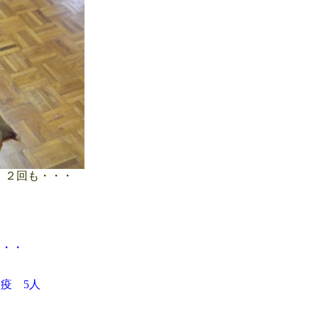
 ２回も・・・
・・・
検疫 5人