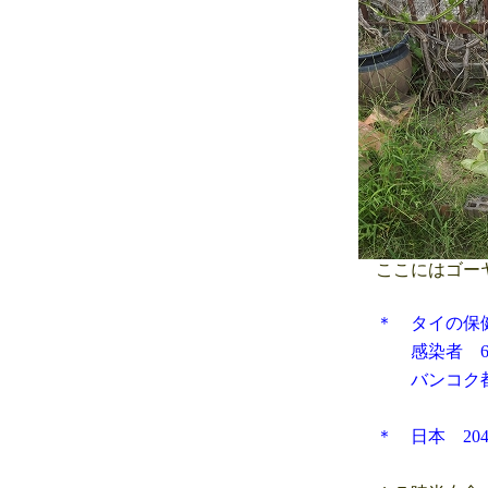
ここにはゴー
＊ タイの保
感染者 6,52
バンコク都 8
＊ 日本 20