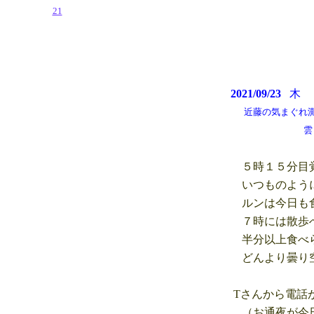
21
2021/09/23
近藤の気まぐれ測候
雲もあるが晴
５時１５分目覚
いつものように
ルンは今日も
７時には散歩へ
半分以上食べら
どんより曇り空
Tさんから電話
（お通夜が今日