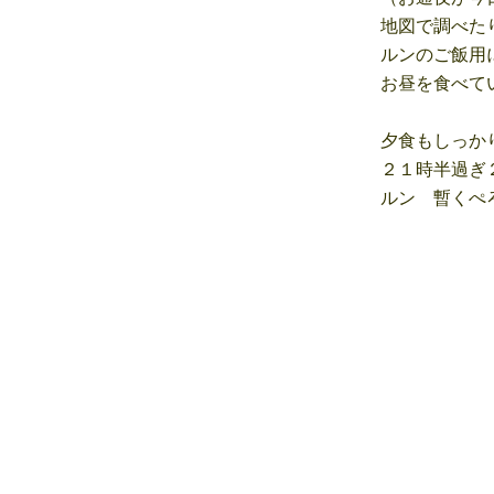
地図で調べたり
ルンのご飯用に
お昼を食べてい
夕食もしっかり
２１時半過ぎ２
ルン 暫くぺろ