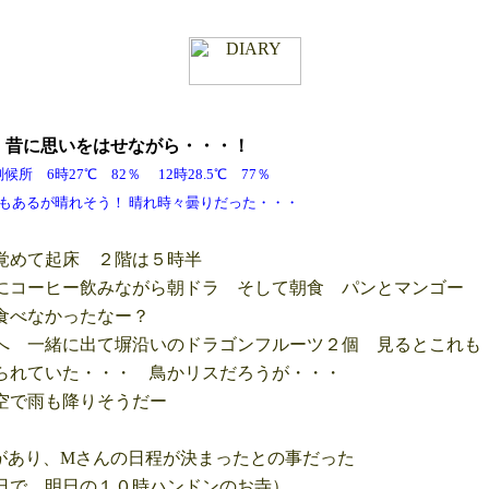
木
昔に
思いをはせながら・・・！
所 6時27℃ 82％ 12時28.5℃ 77％
れそう！ 晴れ時々曇りだった・・・
めて起床 ２階は５時半
コーヒー飲みながら朝ドラ そして朝食 パンとマンゴー
食べなかったなー？
 一緒に出て塀沿いのドラゴンフルーツ２個 見るとこれも
れていた・・・ 鳥かリスだろうが・・・
で雨も降りそうだー
があり、Mさんの日程が決まったとの事だった
で、明日の１０時ハンドンのお寺）