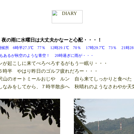
火
夜の雨に
水曜日は大丈夫かなーと心配・・・！
6時半27.3℃ 77％ 12時29.1℃ 70％ 17時29.7℃ 73％ 21時
のような青空！ 20時過ぎに雨が・・・
が起こしに来てぺろぺろするがもう一眠り・・・
時半 やはり昨日のゴルフ疲れだろー・・・
山のオートミールおじや ルン 自ら来てしっかりと食べた
なみをしてから、７時半散歩へ 秋晴れのようなさわやか天