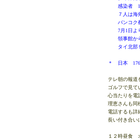
感染者 10,
７人は海外から
バンコク都 2
7月1日よりの
領事館から今
タイ北部９県
＊ 日本 176
テレ朝の報道を
ゴルフで見てい
心当たりを電話
理恵さんも同様
電話するも詳細
長い付き合いに
１２時昼食 オ