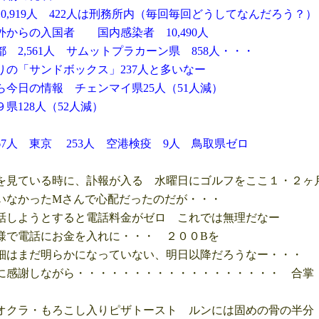
919人 422人は刑務所内（毎回毎回どうしてなんだろう？）
の入国者 国内感染者 10,490人
,561人 サムットプラカーン県 858人・・・
「サンドボックス」237人と多いなー
日の情報 チェンマイ県25人（51人減）
128人（52人減）
7人 東京 253人 空港検疫 9人 鳥取県ゼロ
見ている時に、訃報が入る 水曜日にゴルフをここ１・２ヶ
なかったMさんで心配だったのだが・・・
しようとすると電話料金がゼロ これでは無理だなー
で電話にお金を入れに・・・ ２００Bを
はまだ明らかになっていない、明日以降だろうなー・・・
感謝しながら・・・・・・・・・・・・・・・・・・ 合掌
クラ・もろこし入りピザトースト ルンには固めの骨の半分