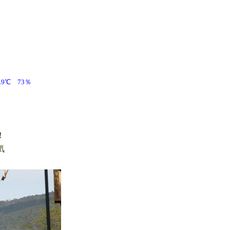
28.9℃ 73％
！
気