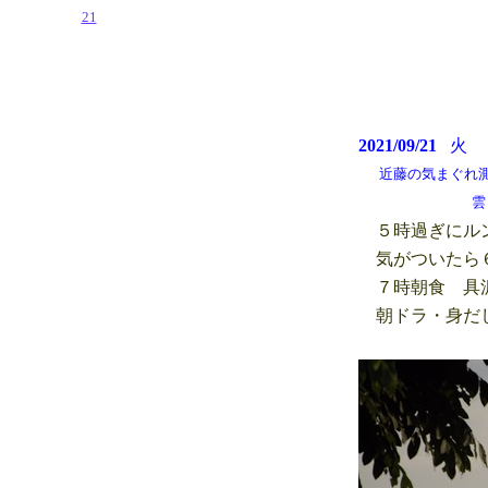
21
2021/09/21
近藤の気まぐれ測候所 
雲もあるが秋空
５時過ぎにルン
気がついたら６
７時朝食 具沢
朝ドラ・身だし