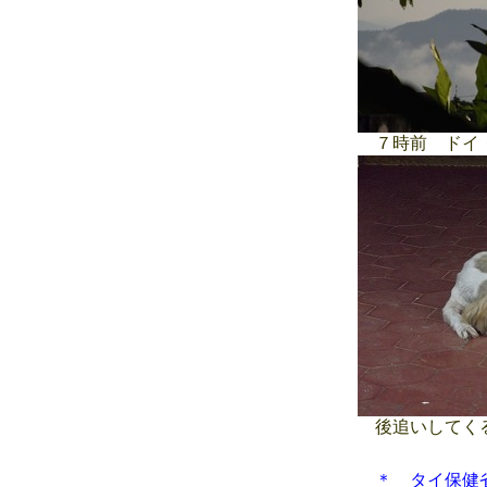
７時前 ドイ
後追いして
＊ タイ保健