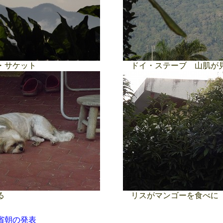
・サケット
ドイ・ステーブ 山肌が
くる
リスがマンゴーを食べに
省朝の発表