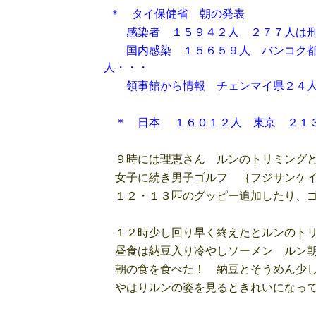
＊ タイ保健省 朝の発表
感染者 １５９４２人 ２７７人は刑
国内感染 １５６５９人 バンコク都
人・・・
領事館から情報 チェンマイ県２４人
＊ 日本 １６０１２人 東京 ２１３
９時には理恵さん ルンのトリミングと
女子に続き男子ゴルフ ｛フジサンケイ
１２・１３匹のグッピー追加したり、ゴ
１２時少し回り早く終えたとルンのト
昼食は納豆入り冷やしソーメン ルン朝
朝の食を食べた！ 納豆とそうめん少
やはりルンの姿を見るときれいになって