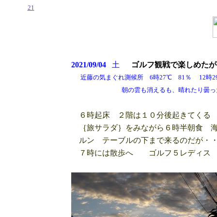
21
2021/09/04
土
ゴルフ観戦で
楽しめたが
近藤の気まぐれ測候所 6時27℃ 81％ 12時29.5
朝の雲も消えるも、晴れたり曇ったりだが気
６時起床 ２階は１０分後起きてくる 
｛旅サラダ｝をみながら６時半朝食 海
ルン テーブルの下まで来るのだが・
７時には散歩へ ゴルフ５レディス 