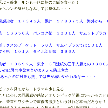
ぷら蕎麦 ルンも一緒に朝のご飯を食べた！
らルンの身だしなみしてお昼休み・・・
規感染者 １７３４５人 累計 ５７８３７５人 海外から
６６５６人 バンコク都 ３２３１人 サムットプラカー
スのプーケット ５０人 サムイプラスでは１０１人
 １０１人 タイ北部９県 ３９６人
者 １０６９２人 東京 ３日連続の三千人超えの３３００
のに緊急事態宣言やまんえん防止宣言
たのに対策も無しでは先が思いやられるなー・・・
ックを見てから、ドラマを少し見る
とに少しの罪悪感や感染とオリンピック問題にひっかること
、菅首相ワクチンで重傷者減少というけれど本当だろうか？
が起きるのかが大いに心配されるし、ゲリラ雷雨も・・・