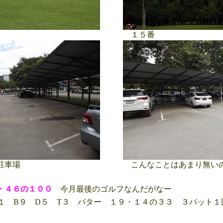
１５番
駐車場
こんなことはあまり無い
４・４６の１００
今月最後のゴルフなんだがなー
１ B９ D５ T３ パター １９・１４の３３ ３パット１