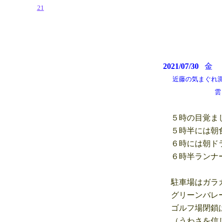
21
2021/07/30
近藤の気まぐれ測候所 
雲も涼しかっ
５時の目覚まし
５時半には朝食
６時には朝ドラ
６時半ランナ
駐車場はガラガ
グリーンバレー
ゴルフ場閉鎖は
（うわさを信じ