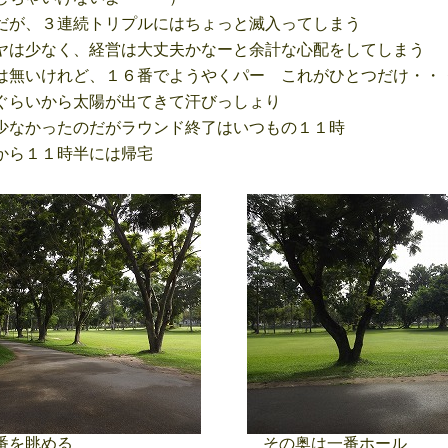
が、３連続トリプルにはちょっと滅入ってしまう
は少なく、経営は大丈夫かなーと余計な心配をしてしまう
無いけれど、１６番でようやくパー これがひとつだけ・・
らいから太陽が出てきて汗びっしょり
なかったのだがラウンド終了はいつもの１１時
ら１１時半には帰宅
番を眺める
その奥は一番ホール