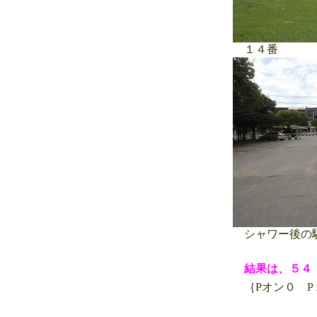
１４番
シャワー後の
結果は、５
｛Pオン０ P