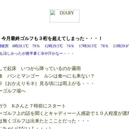
金
今月最終ゴルフ
も３桁を超えてしまった・・・！
6時28.1℃ 79％ 12時29.5℃ 74％ 17時30.5℃ 78％ 21時2
たが後半暑く冷や汗かなー・・・
で起床 いつから降っているのか霧雨
 パンとマンゴー ルンは食べにも来ない？
｛おかえりモネ｝見る頃には雨上がる・・・
ーゴルフ場へ
ラ Kさんと７時前にスタート
ゴルフ上の話を聞くとキャディー一人感染で１０人程度が濃
無くゴルフは出来たとこことだった・・・
ちゃいけないよ・・・）