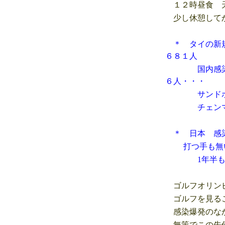
１２時昼食 天
少し休憩してか
＊ タイの新
６８１人
国内感染 １
６人・・・
サンドボック
チェンマイ県
＊ 日本 感染
打つ手も無い
1年半もあっ
ゴルフオリンピ
ゴルフを見るこ
感染爆発のなか
無策でこの先何