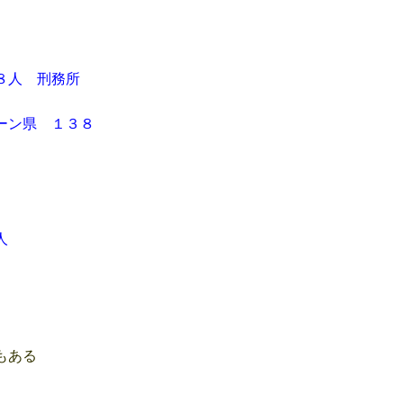
 ８人 刑務所
ン県 １３８
人
もある