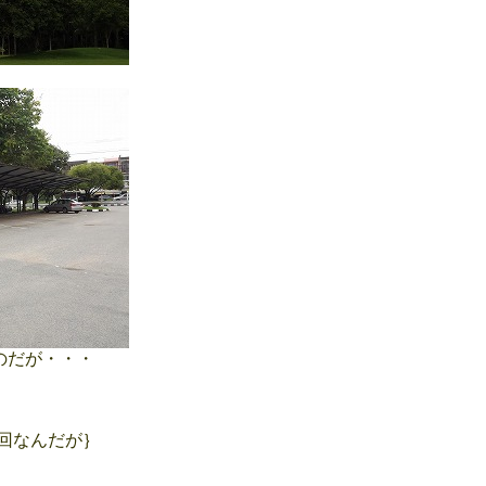
のだが・・・
回なんだが｝