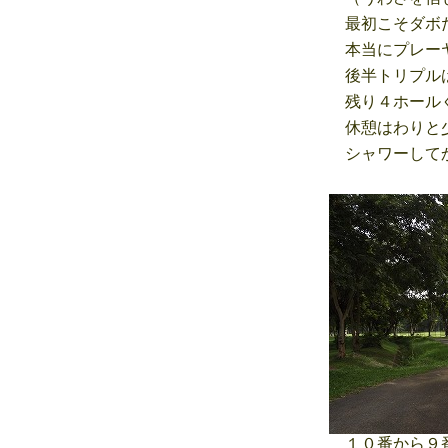
最初こそダボだ
本当にプレーヤ
後半トリプルは
残り４ホールぐ
休憩はわりと少
シャワーしてか
１０番から９