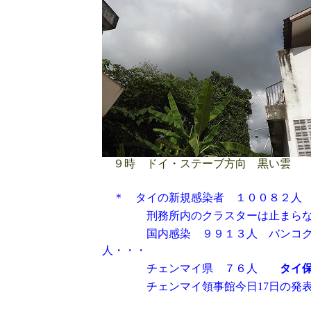
９時 ドイ・ステーブ方向 黒い雲
＊ タイの新規感染者 １００８２人
刑務所内のクラスターは止まらな
国内感染 ９９１３人 バンコク都
人・・・
チェンマイ県 ７６人
タイ
チェンマイ領事館今日17日の発表