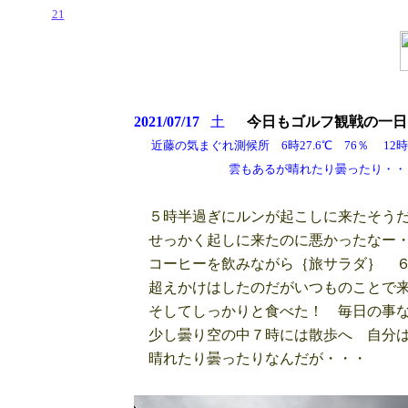
21
2021/07/17
土
今日もゴルフ観戦の一日
近藤の気まぐれ測候所 6時27.6℃ 76％ 12時29
雲もあるが晴れたり曇ったり・・・・そ
５時半過ぎにルンが起こしに来たそうだ
せっかく起しに来たのに悪かったなー
コーヒーを飲みながら｛旅サラダ｝ ６
超えかけはしたのだがいつものことで来
そしてしっかりと食べた！ 毎日の事な
少し曇り空の中７時には散歩へ 自分は
晴れたり曇ったりなんだが・・・