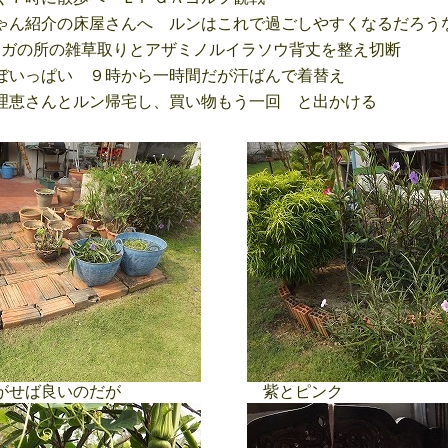
ん紹介の床屋さんへ ルンはこれで過ごしやすくなるだろう
ガの所の雑草取りとアザミノルイラソウ背丈を整え切断
いっぱい ９時から一時間だが汗ばんで着替え
恵さんとルン帰宅し、買い物もう一回 と出かける
がせば良いのだが
紫とピンク