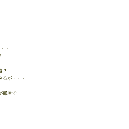
・・・
！
復？
みるが・・・
が部屋で