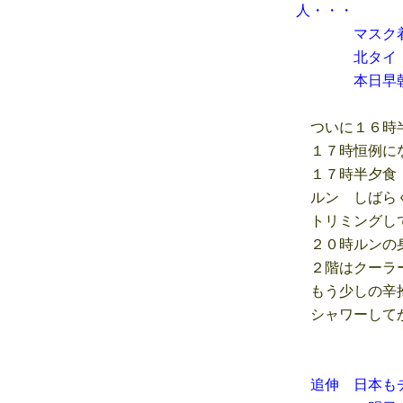
人・・・
マスク着用義
北タイ ラン
本日早朝 中
ついに１６時半
１７時恒例にな
１７時半夕食 
ルン しばらく
トリミングして
２０時ルンの身
２階はクーラー
もう少しの辛抱
シャワーしてか
追伸 日本も