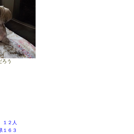
だろう
 １２人
県１６３