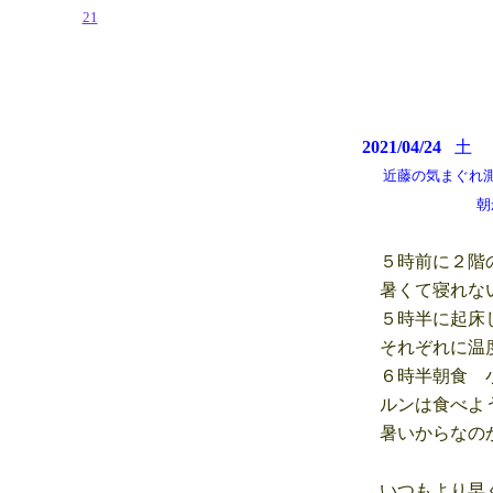
21
2021/04/24
近藤の気まぐれ測候所 
朝から晴れ
５時前に２階の
暑くて寝れない
５時半に起床し
それぞれに温度
６時半朝食 小
ルンは食べよう
暑いからなのか
いつもより早く