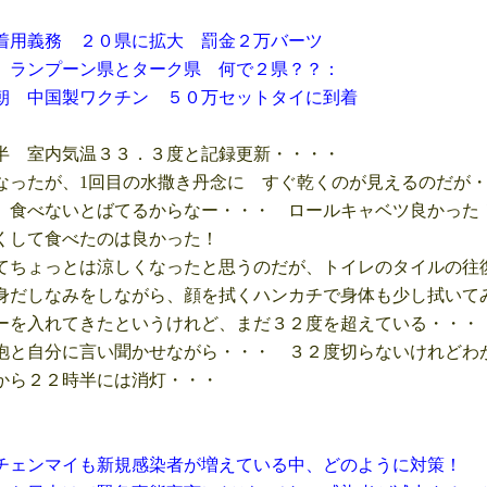
務 ２０県に拡大 罰金２万バーツ
プーン県とターク県 何で２県？？：
国製ワクチン ５０万セットタイに到着
 室内気温３３．３度と記録更新・・・・
ったが、1回目の水撒き丹念に すぐ乾くのが見えるのだが
食べないとばてるからなー・・・ ロールキャベツ良かった
して食べたのは良かった！
ちょっとは涼しくなったと思うのだが、トイレのタイルの往
だしなみをしながら、顔を拭くハンカチで身体も少し拭いて
を入れてきたというけれど、まだ３２度を超えている・・・
と自分に言い聞かせながら・・・ ３２度切らないけれどわ
ら２２時半には消灯・・・
チェンマイも新規感染者が増えている中、どのように対策！