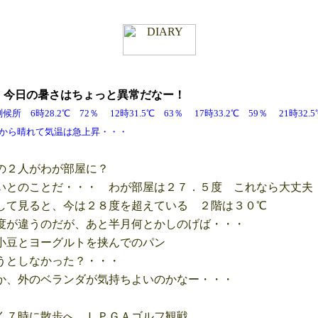
土
今日の暑さはちょっと異常だなー！
6時28.2℃ 72％ 12時31.5℃ 63％ 17時33.2℃ 59％ 21時3
て気温は急上昇・・・
２人がわが部屋に？
とのことだ・・・ わが部屋は２７．５度 これなら大丈夫
て見ると、今は２８度を超えている ２階は３０℃
が違うのだが、あと半月何とかしのげば・・・
豆とヨーグルトを挟んでのパン
としなかった？・・・
、外のベランダが気持ちよいのかなー・・・
７時に散歩へ ＬＰＧＡゴルフ観戦