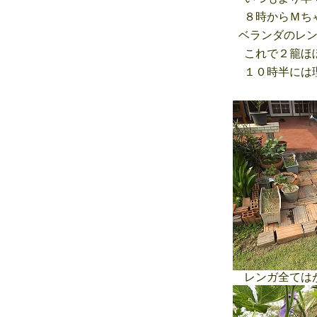
８時からＭちゃ
ベランダのレン
これで２籠ほぼ
１０時半には理
レンガ全ては