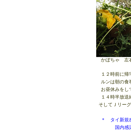
かぼちゃ 左
１２時前に帰宅
ルンは朝の食事
お昼休みをして
１４時半放送終
そしてＪリー
＊ タイ新規
国内感染 ６