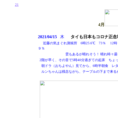
21
4
月
2021/04/15
木
タイも日本もコロナ正念
近藤の気まぐれ測候所
6
時
25.6
℃
73
％
12
時
９％
雲もあるが晴れそう！ 晴れ時々曇り
2
階が早く、その音で
5
時
40
分過ぎての起床 ちょ
朝ドラ（おちよやん）見てから、
6
時半朝食 レ
ルンちゃんは残念ながら、テーブルの下まで来る