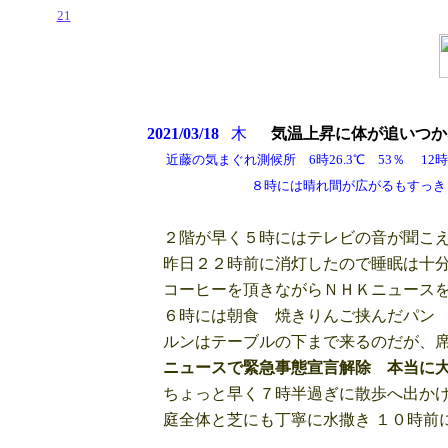
21
2021/03/18
木
気温上昇に
体が追いつか
近藤の気まぐれ測候所 6時26.3℃ 53％ 12時2
８時には晴れ間が広がるもすっきりと
２階が早く５時にはテレビの音が聞こ
昨日２２時前に消灯したので睡眠は十分
コーヒーを頂きながらＮＨＫニュースを
６時には朝食 焼きりんご挟んだパン 
ルンはテーブルの下まで来るのだが、席
ニュースで緊急事態宣言解除 本当に
ちょっと早く７時半過ぎに散歩へ出かけ
庭全体と芝にも丁寧に水撒き １０時前