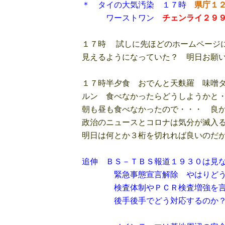
＊ タイの大気汚染 １７時
県庁１
ワーストワン
チェンライ２９
１７時 試しに先ほどのホームページ
見えるようになっていた？ 明日お願い
１７時半夕食 おでんと天麩羅 味噌タ
ルン 食べなかったらどうしようかと・
朝も昼も食べなかったので・・・ 良か
政治のニュースとコロナは気分が滅入る
明日は何とか３桁を切れれば良いのだが
追伸 ＢＳ－ＴＢＳ報道１９３０は見
緊急事態宣言解除 やはりどうする
検査体制やＰＣＲ検査増強を言って
後手後手でどう対応するのか