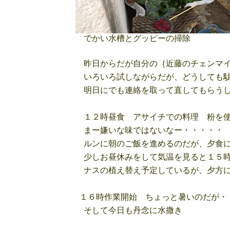
でかい水槽とグッピーの掃除
昨日からだが自分の｛近藤のチェンマイ
いろいろ試しながらだが、どうしても駄
明日にでも連絡を取って直してもらうし
１２時昼食 アサイチでの料理 粉を使
まー嫌いな味ではないなー・・・・・
ルンに朝のご飯を進めるのだが、夕食に
少しお昼休みをして気温を見ると１５時
ナスの植え替え予定しているが、夕方に
１６時作業開始 ちょっと暑いのだが・
そして今日も丹念に水撒き