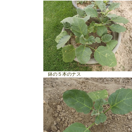
鉢の５本のナス