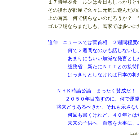
１７時半夕食 ルンは今日もしっかりと
その後わが部屋で久々に元気に遊んだの
上の写真 何で切らないのだろうか？ 
ゴルフ場ならまだしも、民家では多いに
追伸 ニュースでは菅首相 ２週間程度
何で２週間なのかも話しないし、後
あまりにもいい加減な発言としか
総務省 新たにＮＴＴとの接待問題
はっきりとしなければ日本の将来は
ＮＨＫ時論公論 まったく賛成だ！
２０５０年目指すのに、何で原発が
将来どうあるべきか、それも示さない
何回も書くけれど、４０年とは短
未来の子供へ 自然を大事に、
Last