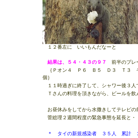
１２番左に いいもんだなーと
結果は、５４・４３の９７
前半のプレ
｛Ｐオン４ Ｐ６ Ｂ５ Ｄ３ Ｔ３ 
個｝
１１時過ぎに終了して、シャワー後３人
Ｔさんの料理を頂きながら、ビールを飲
お昼休みをしてから水撒きしてテレビの
菅総理２週間程度の緊急事態を延長と・
＊ タイの新規感染者 ３５人 累計 