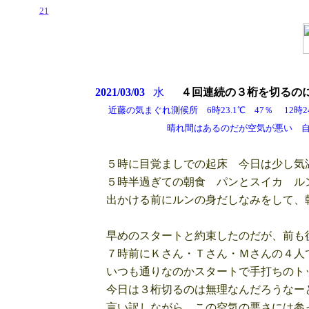
21
2021/03/03
水
４回
連続の３桁を切るの
近藤の気まぐれ測候所 6時23.1℃ 47％ 12時24.
晴れ間はあるのだが空気が悪い 自然発火
５時に目覚ましでの起床 今日は少し気
５時半過ぎての朝食 パンとスイカ ル
出かける前にルンの身だしなみをして、
早めのスタートと約束したのだが、前も
７時前にＫさん・Ｔさん・Ｍさんの４人
いつも通りなのかスタートで手打ちのト
今日は３桁切るのは無理なんだろうなー
言い訳しながら、この空気の悪さには参