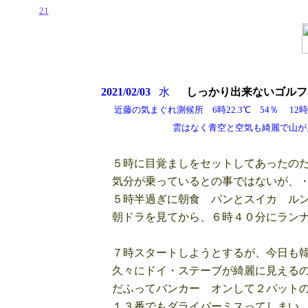
21
2021/02/03
水
しっかり出来ないゴルフ
近藤の気まぐれ測候所 6時22.3℃ 54％ 12時2
雲はなく青空と空気も綺麗で山が見える
５時に目覚ましをセットしてあったのだ
気分が乗っているとの事ではないが、
５時半過ぎに朝食 パンとスイカ ルン
朝ドラを見てから、６時４０分にランナ
７時スタートしようとするが、今日も韓
久々にドイ・ステーブが綺麗に見えるの
だふってバンカー オンして２パットの
１３番でもダライバーミスってしまい、