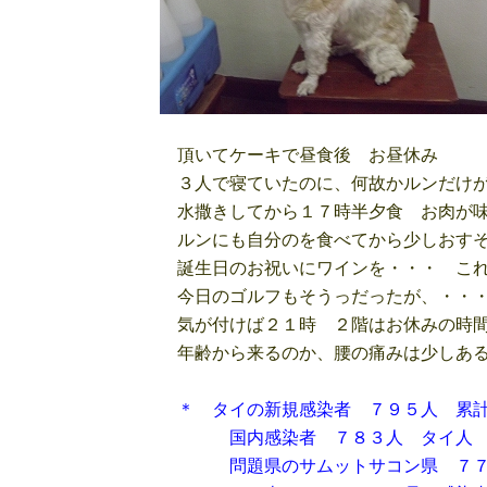
頂いてケーキで昼食後 お昼休み
３人で寝ていたのに、何故かルンだけが
水撒きしてから１７時半夕食 お肉が味
ルンにも自分のを食べてから少しおす
誕生日のお祝いにワインを・・・ これ
今日のゴルフもそうっだったが、・・
気が付けば２１時 ２階はお休みの時間
年齢から来るのか、腰の痛みは少しある
＊ タイの新規感染者 ７９５人 累
国内感染者 ７８３人 タイ人 ２
問題県のサムットサコン県 ７７