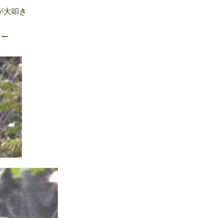
が大叩き
ラー