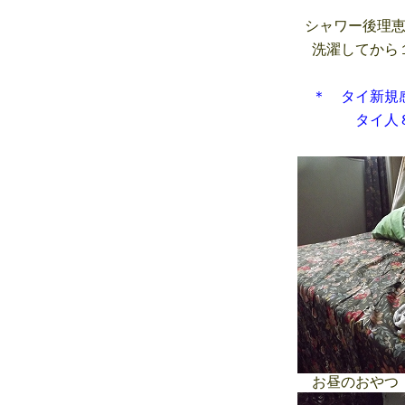
シャワー後理恵
洗濯してから
＊ タイ新規
タイ人８２人
お昼のおやつ