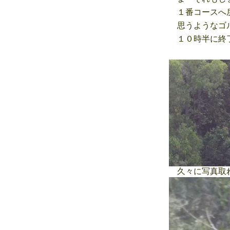
１番コースへ戻
思うようなゴル
１０時半に終了
久々に写真取