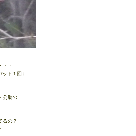
・・・
パット１回｝
・公助の
てるの？
・