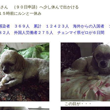
さん ｛９０日申請｝へ少し休んで出かける
１５時前にルンと一休み
感染者 ３６９人 累計 １２４２３人 海外からの入国者 
 外国人労働者２７５人 チェンマイ県ゼロが６日間
この目が・・・