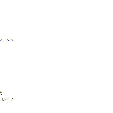
3.5℃ 57％
更
ている？