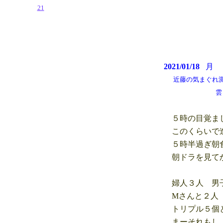
21
2021/01/18
近藤の気まぐれ測候所 
雲もあるが晴
５時の目覚まし
このくらいで進
５時半過ぎ朝
朝ドラを見てか
婦人３人 男子
Mさんと２人 
トリプル５個と
まーそれもしょ