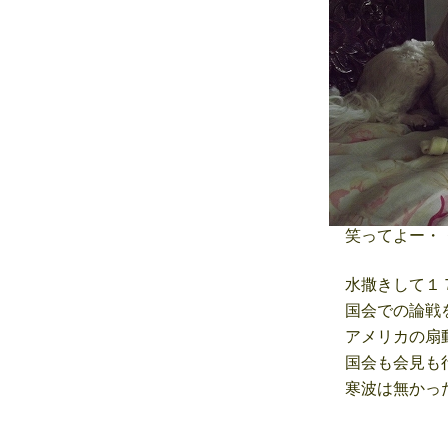
笑ってよー・
水撒きして１７
国会での論戦を
アメリカの扇動
国会も会見も行
寒波は無かっ