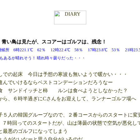
月
青い鳥は見たが、スコアーはゴルフは、残念！
6時221.1℃ 62％ 12時22.4℃ 58％ 17時23.8℃ 53％ 21時2
れそう！ 晴れ時々曇りだった・・・
での起床 今日は予想の寒波も無いようで暖かい・・・
んでいけるならベストコンデーションだろうなー
食 サンドイッチと柿 ルンは食べようとしなかった？
ら、６時半過ぎにCさんをお迎えして、ランナーゴルフ場へ
５人の韓国グループなので、２番コースからのスタートに変
７時回ってのスタートだが、山は薄曇の状態で空気が悪化し
最悪のゴルフになってしまう
うがないなーと思う自分がいるのだ