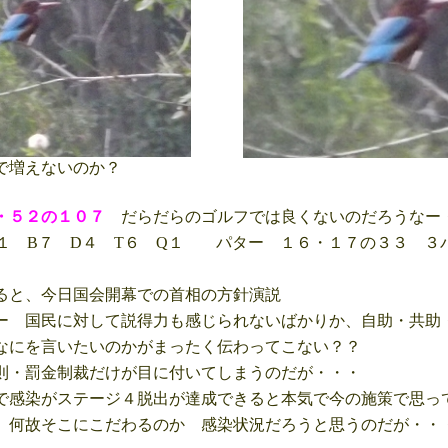
で増えないのか？
・５２の１０７
だらだらのゴルフでは良くないのだろうなー
１ B７ D４ T６ Q１ パター １６・１７の３３ ３
と、今日国会開幕での首相の方針演説
 国民に対して説得力も感じられないばかりか、自助・共助
にを言いたいのかがまったく伝わってこない？？
・罰金制裁だけが目に付いてしまうのだが・・・
感染がステージ４脱出が達成できると本気で今の施策で思っ
何故そこにこだわるのか 感染状況だろうと思うのだが・・