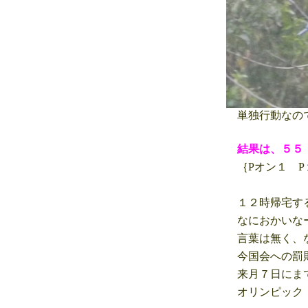
単独行動なの
結果は、５５
｛Pオン１ P
１２時帰宅する
なにおかいなー
言葉は無く、な
今国会への罰則
来月７日にまで
オリンピック 