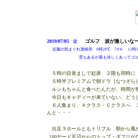
2019/07/05
金
ゴルフ 波が
激しいな
近藤の気まぐれ測候所 6時28℃ 74％ 12時30
雲もあるが風も珍しくあってゴル
５時の目覚ましで起床 ２階も同時に 
５時半プレミアムで朝ドラ｛なつぞら｝
ルンもちゃんと食べたんだが、時間が無
今日もキャディーが来ていない、どう
６人集まり、Ａクラス・Ｃクラスへ ３
んと・・・
出足３ホールともトリプル 朝から風が
100ヤード近辺からのトップ・ダフリ