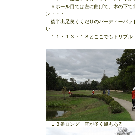
９ホール目では左に曲げて、木の下で出
ン・・・
後半出足良くくだりのバーディーパット
い！
１１・１３・１８とここでもトリプル
１３番ロング 雲が多く風もある