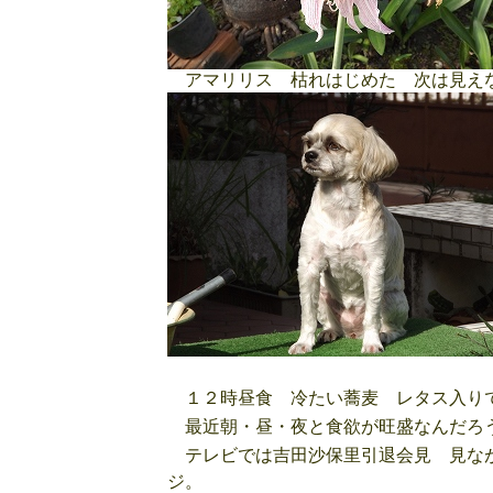
アマリリス 枯れはじめた 次は見え
１２時昼食 冷たい蕎麦 レタス入りで
最近朝・昼・夜と食欲が旺盛なんだろ
テレビでは吉田沙保里引退会見 見なが
ジ。