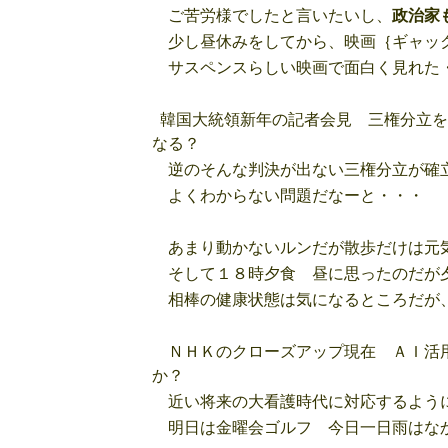
ご苦労様でしたと言いたいし、
政治家
少し昼休みをしてから、映画｛ギャック
サスペンスらしい映画で面白く見れた
韓国大統領新年の記者会見 三権分立を
なる？
逆のそんな判決が出ない三権分立が確立
よくわからない問題だなーと・・・
あまり動かないルンだが散歩だけは元
そして１８時夕食 昼に思ったのだが夕
相棒の健康状態は気になるところだが
ＮＨＫのクローズアップ現在 ＡＩ活用
か？
近い将来の大看護時代に対応するよう
明日は金曜会ゴルフ 今日一日雨はな