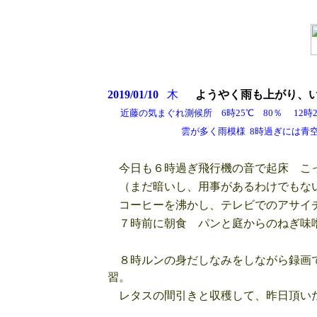
2019/01/10
木
ようやく雨も上がり
、
近藤の気まぐれ測候所 6時25℃ 80％ 12時26
雲が多く雨模様 8時過ぎには青空
今日も６時過ぎ飛行機の音で起床 こっ
（まだ暗いし、用事があるわけでもな
コーヒーを沸かし、テレビでのアサイチ
７時前に朝食 パンと庭からのねぎ味
８時ルンの身だしなみをしながら録画で
習。
レタスの間引きと収穫して、昨日頂いた