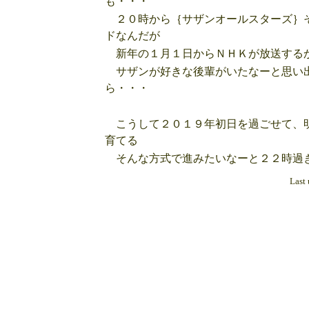
も・・・
２０時から｛サザンオールスターズ｝そ
ドなんだが
新年の１月１日からＮＨＫが放送する
サザンが好きな後輩がいたなーと思い出
ら・・・
こうして２０１９年初日を過ごせて、明
育てる
そんな方式で進みたいなーと２２時過
Last