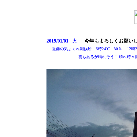
2019/01/01
火
今年もよろしくお願いし
近藤の気まぐれ測候所 6時24℃ 80％ 12時26
雲もあるが晴れそう！ 晴れ時々曇り