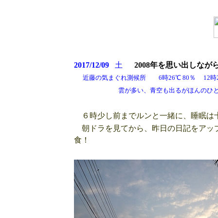
2017/12/09
土
2008年を思い出しな
近藤の気まぐれ測候所 6時26℃ 80％ 12時28℃
雲が多い、青空も出るがほんのひととき
６時少し前までルンと一緒に、睡眠は
朝ドラを見てから、昨日の日記をアップ
食！