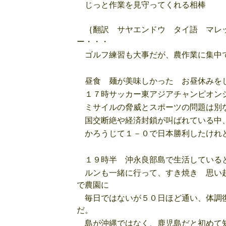
じっと作業を見守ってくれる相棒
｛翻訳 サヤエンドウ タイ語 マレッ
ー・・・
ゴルフ練習も大事だが、農作業に集中で
昼食 麺が美味しかった お昼休みをし
１７時サッカー東アジアチャンピオンシ
ミサイルの脅威とスポーツの問題は別
国交断絶や経済封鎖が叫ばれている中、
かろうじて１－０で日本勝利したけれ
１９時半 沖永良部島で生活していると
ルンも一緒に行って、すき焼き 思い起
で農園に
毎日ではないが５０日ほど通い、体調復
だ。
島が沖縄ではなく、鹿児島だと初めて知