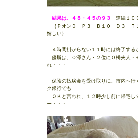
結果は、４８・４５の９３
連続１００
｛Ｐオン０ Ｐ３ Ｂ１０ Ｄ３ Ｔ
嬉しい｝
４時間掛からない１１時には終了するが
優勝は、Ｏ澤さん・２位にＯ橋夫人・そ
れ・・・
保険の払戻金を受け取りに、市内へ行く
ク銀行でも
ＯＫと言われ、１２時少し前に帰宅して
ー・・・