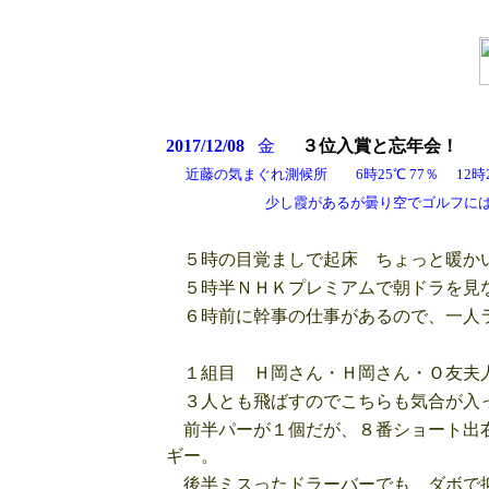
2017/12/08
金
３位入賞と忘年会！
近藤の気まぐれ測候所 6時25℃ 77％ 12時26
少し霞があるが曇り空でゴルフには
５時の目覚ましで起床 ちょっと暖か
５時半ＮＨＫプレミアムで朝ドラを見な
６時前に幹事の仕事があるので、一人ラ
１組目 Ｈ岡さん・Ｈ岡さん・Ｏ友夫
３人とも飛ばすのでこちらも気合が入
前半パーが１個だが、８番ショート出右
ギー。
後半ミスったドラーバーでも、ダボで