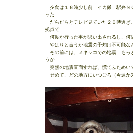
夕食は１８時少し前 イカ飯 駅弁ＮＯ
った！
だらだらとテレビ見ていた２０時過ぎ、
拠点で
何度か行った事が思い出されるし、何
やはりと言うか地震の予知は不可能な
その前には、メキシコでの地震 もっと
うか！
突然の地震直面すれば、慌てふためいて
せめて、どの地方にいつごろ（今週か来