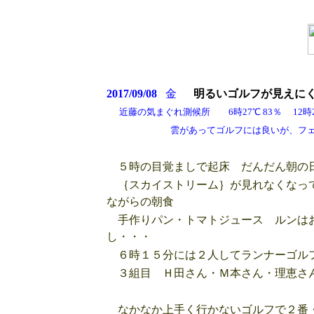
2017/09/08
金
明るいゴルフが見えに
近藤の気まぐれ測候所 6時27℃ 83％ 12時28℃
雲があってゴルフには良いが、フェアウエ
５時の目覚ましで起床 だんだん朝の
｛スカイストリーム｝が見れなくなって
ながらの朝食
手作りパン・トマトジュース ルンはお
し・・・
６時１５分には２人してランナーゴルフ
３組目 Ｈ田さん・Ｍ本さん・理恵さ
なかなか上手く行かないゴルフで２番