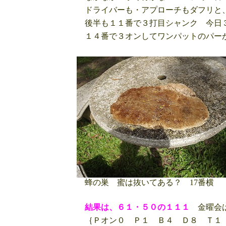
ドライバーも・アプローチもダフリと、
後半も１１番で３打目シャンク 今日
１４番で３オンしてワンパットのパー
蜂の巣 蜜は抜いてある？ 17番横
結果は、６１・５０の１１１
金曜会は
｛Ｐオン０ Ｐ１ Ｂ４ Ｄ８ Ｔ１