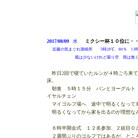
2017/08/09
水
ミクシー杯１０位に・
近藤の気まぐれ測候所 5時28℃ 80％ 13時
風は少ないけれど曇り空 雨は無く良か
昨日2回で寝ていたルンが４時ごろ来て
床。
朝食 ５時１５分 パンとヨーグルト 
イヤルチェン
マイゴルフ場へ 途中で明るくなって
明るくなってから家を出るのが理想な
６時半開会式 １２名参加、２組目Ｏ
２週間ぶりのゴルフではあるが、ところ