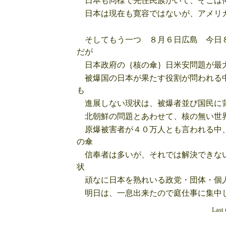
日本も同様で先住民族がいて、そこは何
日本は現在も寛容ではないが、アメリカ
そしてもう一つ ８月６日広島 今日８
だが
日本政府の｛核の傘｝日米安問題が最大
被爆国の日本が果たす役割が問われる中
も
進展しない現状は、被爆者並び国民に
北朝鮮の問題とあわせて、核の無い世
原爆被害者が４０万人とも言われる中、
の傘
信奉者は多いが、それでは解決できない
状
頑なに日本を熟れいる政党・団体・個
明日は、一息出来たので庭仕事に集中
Last