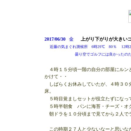
2017/06/30
金
上がり下がりが大きい
近藤の気まぐれ測候所 6時29℃ 80％ 12時29
曇り空でゴルフには良かったのだが・
４時１５分頃一階の自分の部屋にルンと
かけて・・
しばらくお休みしていたが、４時３０分
床。
５時目覚ましセットが役立たずになって
５時半朝食 パンに海苔・チーズ・オ
朝ドラを１０分頃まで見てから２人で
この時期２７人と少ないなーと思いなが