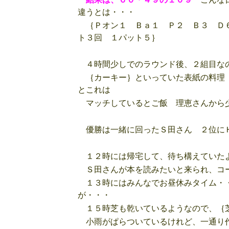
違うとは・・・
｛Ｐオン１ Ｂａ１ Ｐ２ Ｂ３ Ｄ
ト３回 １パット５｝
４時間少しでのラウンド後、２組目なの
｛カーキー｝といっていた表紙の料理 
とこれは
マッチしているとご飯 理恵さんから
優勝は一緒に回ったＳ田さん ２位
１２時には帰宅して、待ち構えていた
Ｓ田さんが本を読みたいと来られ、コー
１３時にはみんなでお昼休みタイム・・
が・・・
１５時芝も乾いているようなので、｛芝
小雨がぱらついているけれど、一通り作