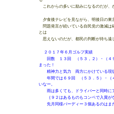
これからの多いに励みになるのだが、か
夕食後テレビを見ながら、明後日の東
問題発言が続いている自民党の激減は確
とは
思えないのだが、都民の判断が待ち遠
２０１７年６月ゴルフ実績
回数 １３回 （５３，２）・（４９
まった！
精神力と気力 両方にかけている現状
年間では６９回 （５３．５）・（４
いなー。
雨は多くても、ドライバーと同時にア
｛９２はあるものもコンペで入賞がな
先月同様バーディー３個あるのはまだ