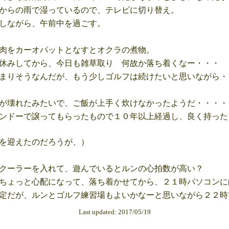
からの雨で湿っているので、テレビに切り替え。
しながら、午前中を過ごす。
肉をカーオパットとなすとオクラの煮物。
休みしてから、今日も雑草取り 何故か落ち着くなー・・・
まりそうなんだが、もう少しゴルフは続けたいと思いながら・
が壊れたみたいで、ご飯が上手く炊けなかったようだ・・・・
ンドーで譲ってもらったもので１０年以上経過し、良く持った
を迎えたのだろうが、）
クーラーを入れて、遊んでいるとルンの心拍数が高い？
ちょっと心配になって、落ち着かせてから、２１時パソコンに
定だが、ルンとゴルフ練習場もよいかなーと思いながら２２時
Last updated: 2017/05/19