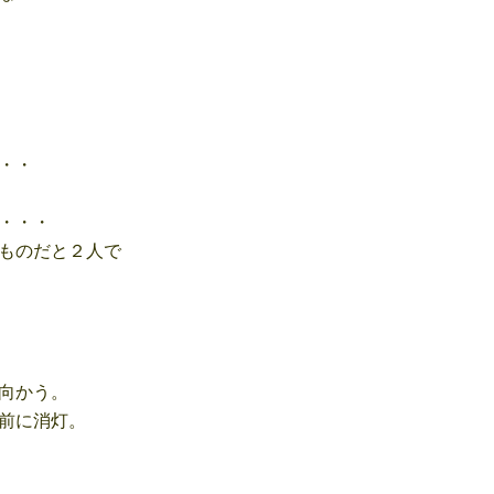
・・
・・・
ものだと２人で
向かう。
前に消灯。