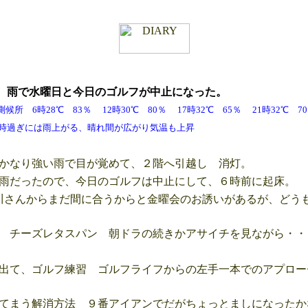
金
雨で水曜日と今日のゴルフが中止になった。
 6時28℃ 83％ 12時30℃ 80％ 17時32℃ 65％ 21時32℃
雨上がる、晴れ間が広がり気温も上昇
かなり強い雨で目が覚めて、２階へ引越し 消灯。
雨だったので、今日のゴルフは中止にして、６時前に起床。
さんからまだ間に合うからと金曜会のお誘いがあるが、どう
 チーズレタスパン 朝ドラの続きかアサイチを見ながら・・
出て、ゴルフ練習 ゴルフライフからの左手一本でのアプロー
てまう解消方法 ９番アイアンでだがちょっとましになったか