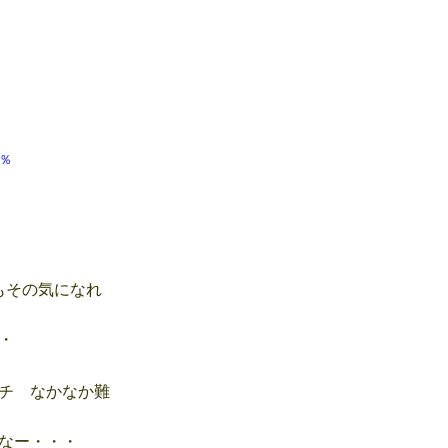
 70％
もその気になれ
・
チ なかなか難
なー・・・