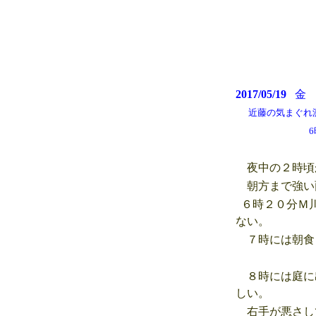
2017/05/19
近藤の気まぐれ測候所
6時過ぎには
夜中の２時頃
朝方まで強い
６時２０分Ｍ川
ない。
７時には朝食
８時には庭に
しい。
右手が悪さし