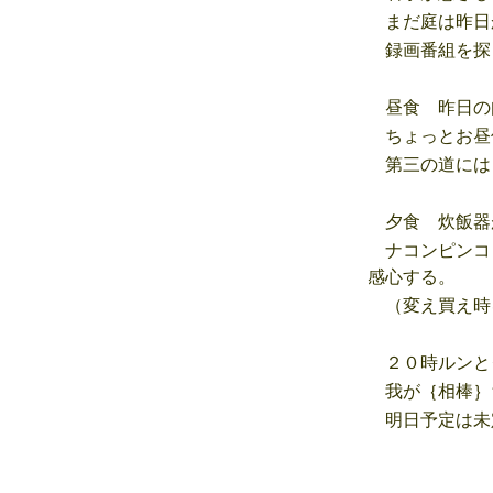
まだ庭は昨日
録画番組を探
昼食 昨日の
ちょっとお昼
第三の道には
夕食 炊飯器
ナコンピンコ
感心する。
（変え買え時
２０時ルンと
我が｛相棒｝
明日予定は未