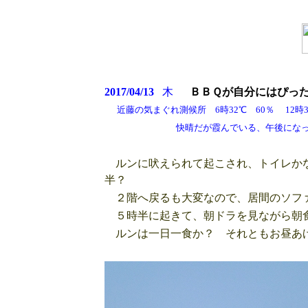
2017/04/13
木
ＢＢＱが自分にはぴっ
近藤の気まぐれ測候所 6時32℃ 60％ 12時34
快晴だが霞んでいる、午後になって水掛
ルンに吠えられて起こされ、トイレかな
半？
２階へ戻るも大変なので、居間のソフ
５時半に起きて、朝ドラを見ながら朝食
ルンは一日一食か？ それともお昼あ