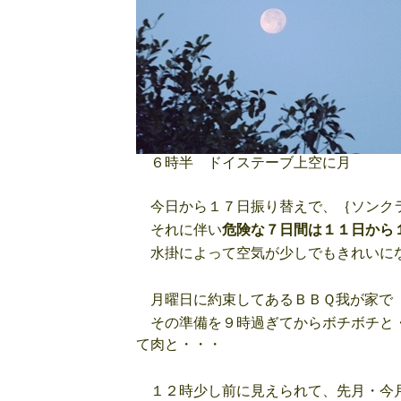
６時半 ドイステーブ上空に月
今日から１７日振り替えで、｛ソンクラ
それに伴い
危険な７日間は１１日から
水掛によって空気が少しでもきれいに
月曜日に約束してあるＢＢＱ我が家で 
その準備を９時過ぎてからボチボチと・
て肉と・・・
１２時少し前に見えられて、先月・今月