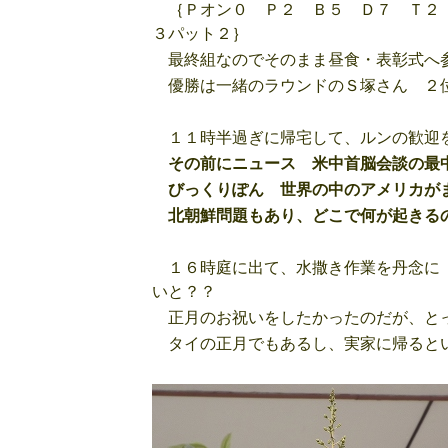
｛Ｐオン０ Ｐ２ Ｂ５ Ｄ７ Ｔ２
３パット２｝
最終組なのでそのまま昼食・表彰式へ
優勝は一緒のラウンドのＳ塚さん ２
１１時半過ぎに帰宅して、ルンの歓迎を
その前にニュース 米中首脳会談の最
びっくりぽん 世界の中のアメリカが
北朝鮮問題もあり、どこで何が起きるの
１６時庭に出て、水撒き作業を丹念に
いと？？
正月のお祝いをしたかったのだが、とっ
タイの正月でもあるし、実家に帰るとい