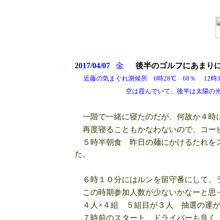
2017/04/07
金
後半のゴルフにあまり
近藤の気まぐれ測候所 6時28℃ 68％ 12時30
空は霞んでいて、後半は太陽の光が
一階で一緒に寝たのだが、何故か４時
再度寝ることもかなわないので、コーヒ
５時半朝食 昨日の麺にかけるたれをス
た。
６時１０分にはルンを留守番にして、
この時期参加人数が少ないかなーと思っ
４人×４組 ５組目が３人 抽選の運
７時前のスタート ドライバーも良く、