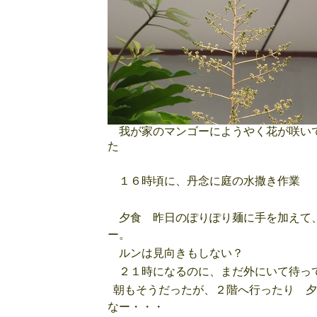
我が家のマンゴーにようやく花が咲い
た
１６時頃に、丹念に庭の水撒き作業
夕食 昨日のぽりぽり麺に手を加えて、
ー。
ルンは見向きもしない？
２１時になるのに、まだ外にいて待っ
朝もそうだったが、２階へ行ったり 夕
なー・・・