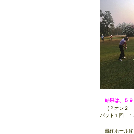
結果は、５９
｛Ｐオン２ 
パット１回 １
最終ホール終