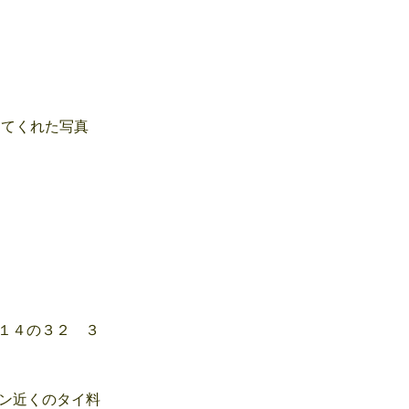
てくれた写真
・
１４の３２ ３
ン近くのタイ料