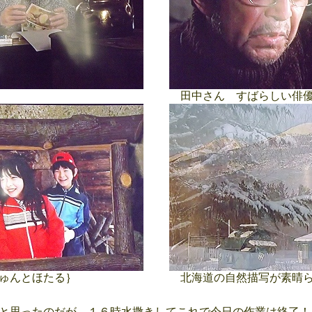
田中さん すばらしい俳優
ゅんとほたる｝
北海道の自然描写が素晴ら
と思ったのだが、１６時水撒きしてこれで今日の作業は終了！