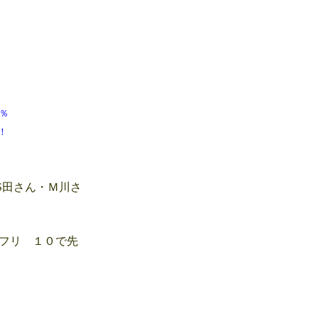
 38％
！
S田さん・Ｍ川さ
フリ １０で先