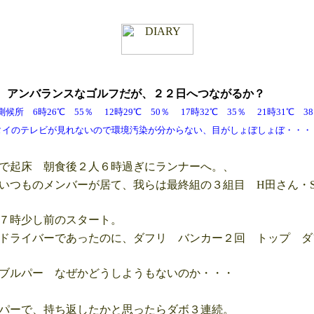
月
アンバランスなゴルフだが、２２日へつながるか？
 6時26℃ 55％ 12時29℃ 50％ 17時32℃ 35％ 21時31℃
見れないので環境汚染が分からない、目がしょぼしょぼ・・・
で起床 朝食後２人６時過ぎにランナーへ。、
つものメンバーが居て、我らは最終組の３組目 H田さん・
７時少し前のスタート。
ドライバーであったのに、ダフリ バンカー２回 トップ ダ
ブルパー なぜかどうしようもないのか・・・
パーで、持ち返したかと思ったらダボ３連続。