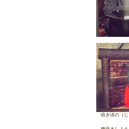
幼き頃の｛じ
種蒔きしよう