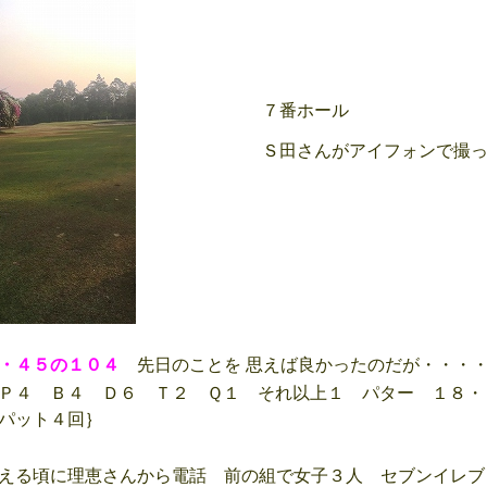
７番ホール
Ｓ田さんがアイフォンで撮っ
・４５の１０４
先日のことを 思えば良かったのだが・・・
Ｐ４ Ｂ４ Ｄ６ Ｔ２ Ｑ１ それ以上１ パター １８・
パット４回｝
える頃に理恵さんから電話 前の組で女子３人 セブンイレブ