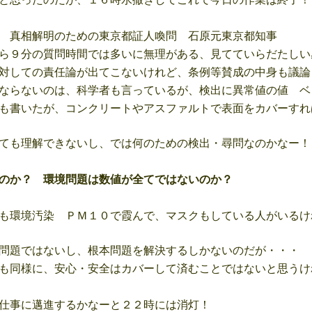
 真相解明のための東京都証人喚問 石原元東京都知事
ら９分の質問時間では多いに無理がある、見てていらだたしい
対しての責任論が出てこないけれど、条例等賛成の中身も議論
ならないのは、科学者も言っているが、検出に異常値の値 ベ
も書いたが、コンクリートやアスファルトで表面をカバーすれ
ても理解できないし、では何のための検出・尋問なのかなー！
のか？ 環境問題は数値が全てではないのか？
も環境汚染 ＰＭ１０で霞んで、マスクもしている人がいるけ
問題ではないし、根本問題を解決するしかないのだが・・・
も同様に、安心・安全はカバーして済むことではないと思うけ
仕事に邁進するかなーと２２時には消灯！