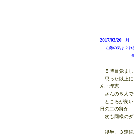
2017/03/20
近藤の気まぐれ測候所
タイのテレビが
５時目覚まし
思った以上にい
ん・理恵
さんの５人で
ところが良い
日の二の舞か
次も同様のダ
後半、３連続