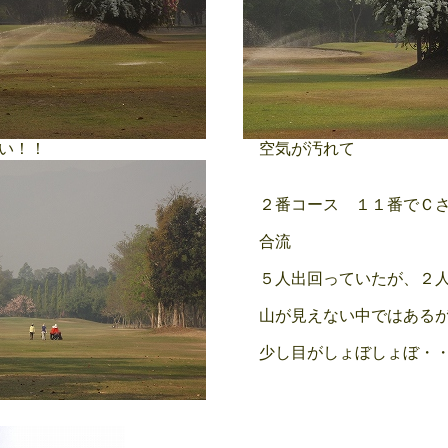
い！！
空気が汚れて
２番コース １１番でＣさ
合流
５人出回っていたが、２人
山が見えない中ではあるが
少し目がしょぼしょぼ・