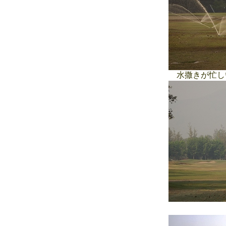
水撒きが忙し