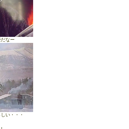
だなー
しい・・・
！