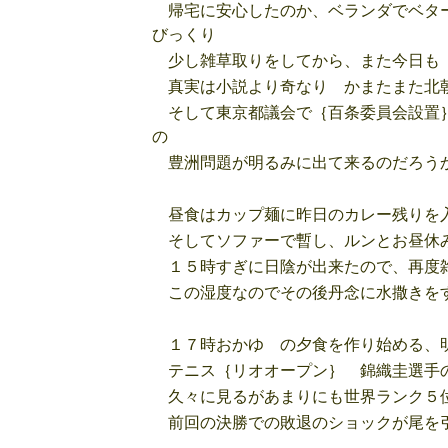
帰宅に安心したのか、ベランダでベター
びっくり
少し雑草取りをしてから、また今日も｛
真実は小説より奇なり かまたまた北朝
そして東京都議会で｛百条委員会設置｝
の
豊洲問題が明るみに出て来るのだろう
昼食はカップ麺に昨日のカレー残りを入
そしてソファーで暫し、ルンとお昼休
１５時すぎに日陰が出来たので、再度雑
この湿度なのでその後丹念に水撒きを
１７時おかゆ の夕食を作り始める、明
テニス｛リオオープン｝ 錦織圭選手の
久々に見るがあまりにも世界ランク５
前回の決勝での敗退のショックが尾を引