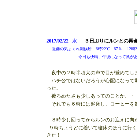
2017/02/22
水
３日ぶりにルンとの再
近藤の気まぐれ測候所 6時22℃ 67％ 12時26
今日も快晴、午後になって風がある
夜中の２時半頃犬の声で目が覚めてし
ハチ公ではないだろうが心配になって塀
った。
後ろめたさも少しあってのことか、・・
それでも６時には起床し、コーヒーを飲
８時少し回ってからルンのお迎えに向
９時ちょうどに着いて寝床のほうに行く
きた！