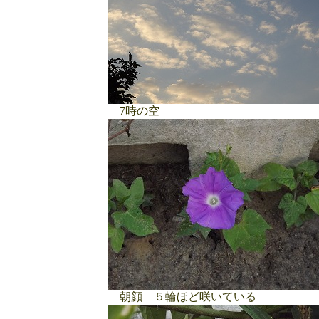
7時の空
朝顔 ５輪ほど咲いている