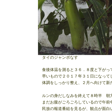
タイのジャンボなす
食後体温を測ると３６．８度と下がって
早いもので２０１７年３１日になって
体調をしっかり整え、２月へ向けて新た
ルンの身だしなみを終えて８時半 朝方
まだお腹がごろごろしているので午前中
民放の報道番組を見るが、観点が面白い