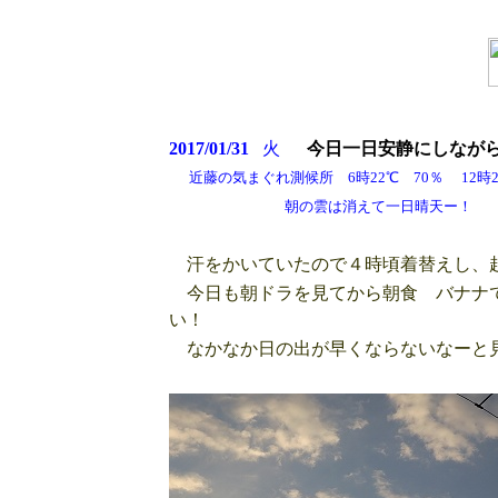
2017/01/31
火
今日一日安静にしなが
近藤の気まぐれ測候所 6時22℃ 70％ 12時26
朝の雲は消えて一日晴天ー！
汗をかいていたので４時頃着替えし、
今日も朝ドラを見てから朝食 バナナで
い！
なかなか日の出が早くならないなーと見