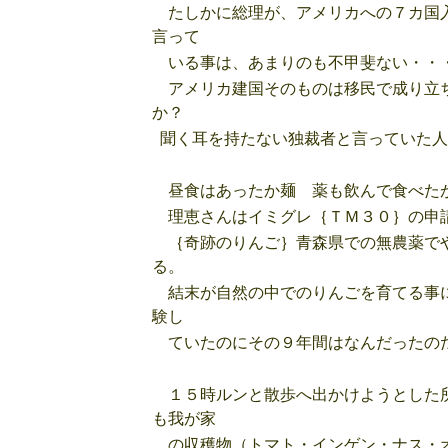
たしかに総理が、アメリカへの７カ国入
言って
いる事は、あまりのも不甲斐ない・・・
アメリカ建国そのものは移民で成り立ち
か？
聞く耳を持たない独裁者と言っていた人
昼食はあったか麺 薬も飲んで食べた
理恵さんはイミグレ｛ＴＭ３０｝の申請
｛奇跡のりんご｝青森県での無農薬でや
る。
結末が自然の中でのりんごを育てる事に
験し
ていたのにその９年間はなんだったの
１５時ルンと散歩へ出かけようとした所
も我が家
の収穫物（トマト・インゲン・ナス・