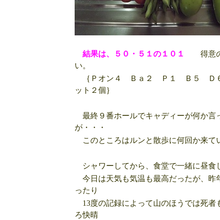
結果は、５０・５１の１０１
得意の３
い。
｛Ｐオン４ Ｂａ２ Ｐ１ Ｂ５ Ｄ
ット２個｝
最終９番ホールでキャディーが何か言っ
が・・・
このところはルンと散歩に何回か来てい
シャワーしてから、食堂で一緒に昼食
今日は天気も気温も最高だったが、昨年
ったり
13度の記録によって山のほうでは死者
ろ快晴