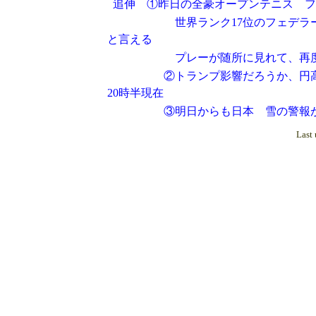
追伸 ①昨日の全豪オープンテニス フ
世界ランク17位のフェデラーだが
と言える
プレーが随所に見れて、再度上位
②トランプ影響だろうか、円高傾向
20時半現在
③明日からも日本 雪の警報が出
Last