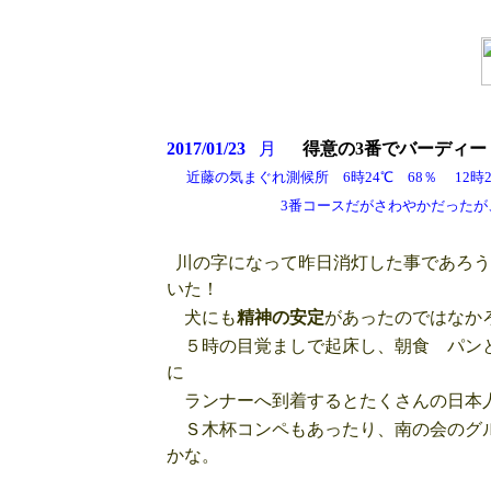
2017/01/23
月
得意の3番でバーディー
近藤の気まぐれ測候所 6時24℃ 68％ 12時25
3番コースだがさわやかだったが、2回
川の字になって昨日消灯した事であろう
いた！
犬にも
精神の安定
があったのではなか
５時の目覚ましで起床し、朝食 パンと
に
ランナーへ到着するとたくさんの日本
Ｓ木杯コンペもあったり、南の会のグル
かな。