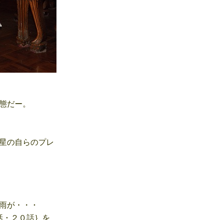
態だー。
星の自らのプレ
雨が・・・
話・２０話｝を