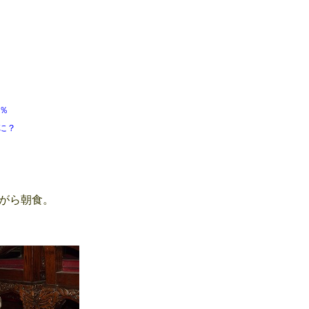
 80％
に？
がら朝食。