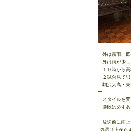
外は霧雨、庭
外は雨が少し
１０時から高
２試合見て思
駒沢大高・東
ー
スタイルを変
勝敗は必ずあ
放送前に雨上
気温は上がらず