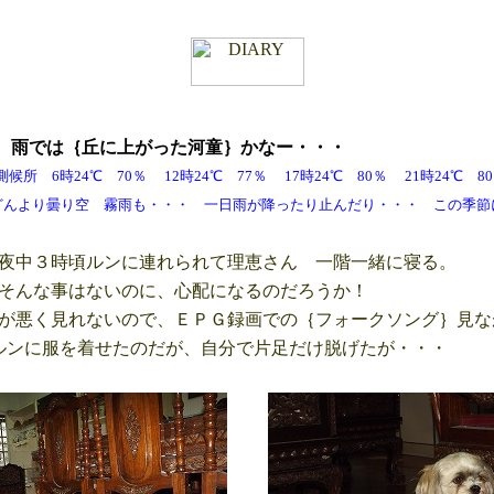
木
雨では｛丘に上がった河童｝かなー・・・
 6時24℃ 70％ 12時24℃ 77％ 17時24℃ 80％ 21時24℃
 霧雨も・・・ 一日雨が降ったり止んだり・・・ この季節
夜中３時頃ルンに連れられて理恵さん 一階一緒に寝る。
そんな事はないのに、心配になるのだろうか！
が悪く見れないので、ＥＰＧ録画での｛フォークソング｝見な
ンに服を着せたのだが、自分で片足だけ脱げたが・・・