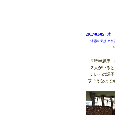
2017/01/05
近藤の気まぐれ測候所
どんより曇り空
５時半起床 
２人がいると
テレビの調子
寒そうなのでル