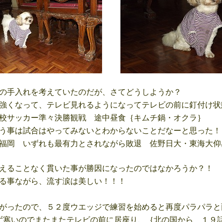
の手入れを考えていたのだが、さてどうしようか？
強くなって、テレビ見れるようになってテレビの前に釘付け状
校サッカー準々決勝観戦 途中昼食｛キムチ鍋・オクラ｝
う事は試合はやってみないとわからないことだなーと思った！
福岡 いずれも最有力とされながら敗退 佐野日大・東海大仰
えることなく貫いた事が勝因になったのではなかろうか？！
る事ながら、流す涙は美しい！！！
がったので、５２度ウエッジで練習を始めると再度パラパラと
寒いのでまたまたテレビの前に居座り、｛北の国から １９