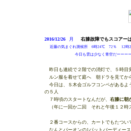
2016/12/26
月
右膝故障でもスコアー
近藤の気まぐれ測候所 6時24℃ 72％ 12時25
今日も雲は少なく青空だーーー
昨日も連続で２階での消灯で、５時目
ルン服を着せて庭へ 朝ドラを見てから
今日は、Ｓ木会ゴルフコンペがあるよう
の５人
７時頃のスタートなんだが、
右膝に朝
（年に一回か二回 それと午後１２時ス
２番コースからの、カートでもたつい
なんとパーオンの1パットバーディース