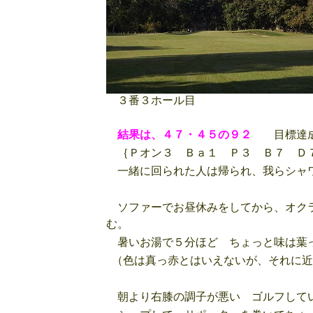
３番３ホール目
結果は、４７・４５の９２
目標達成は
｛Ｐオン３ Ｂａ１ Ｐ３ Ｂ７ Ｄ
一緒に回られた人は帰られ、我らシャワ
ソファーでお昼休みをしてから、オクラ
む。
暑いお湯で５分ほど ちょっと味は葉っ
（色は真っ赤とはいえないが、それに近
朝より右膝の調子が悪い ゴルフしてい