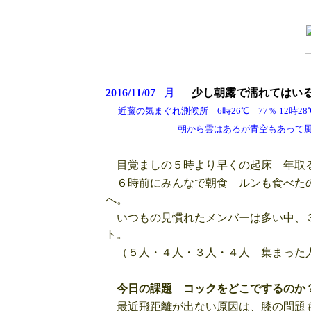
2016/11/07
月
少し朝露で濡れてはい
近藤の気まぐれ測候所 6時26℃ 77％ 12時28
朝から雲はあるが青空もあって風もある、
目覚ましの５時より早くの起床 年取
６時前にみんなで朝食 ルンも食べたの
へ。
いつもの見慣れたメンバーは多い中、３
ト。
（５人・４人・３人・４人 集まった人
今日の課題 コックをどこでするのか
最近飛距離が出ない原因は、膝の問題も