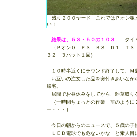
残り２００ヤード これではＰオン狙
い！
結果は、５３・５０の１０３
タイミン
｛Ｐオン０ Ｐ３ Ｂ８ Ｄ１ Ｔ３
３２ ３パット１回｝
１０時半近くにラウンド終了して、Ｍ
お互いの注文した品を突付きあいながら
帰宅。
居間でお昼休みをしてから、雑草取りを
｛一時間ちょっとの作業 前のように２
ー・・・｝
今日の朝からのニュースで、５歳の子供
ＬＥＤ電球でも危ないかなーと素人目に