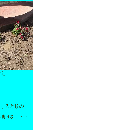
替え
すると蚊の
助けを・・・