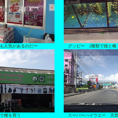
も人気があるのだー
グッピー 2種類で雄と雌
で種を買う
スーパーハイウエー 天気