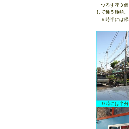
つるす花３個
して種５種類。
９時半には帰
９時には半分