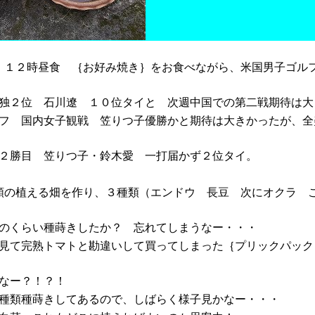
１２時昼食 ｛お好み焼き｝をお食べながら、米国男子ゴル
独２位 石川遼 １０位タイと 次週中国での第二戦期待は大
フ 国内女子観戦 笠りつ子優勝かと期待は大きかったが、全
２勝目 笠りつ子・鈴木愛 一打届かず２位タイ。
の植える畑を作り、３種類（エンドウ 長豆 次にオクラ 
のくらい種蒔きしたか？ 忘れてしまうなー・・・
見て完熟トマトと勘違いして買ってしまった｛プリックパック
なー？！？！
種類種蒔きしてあるので、しばらく様子見かなー・・・