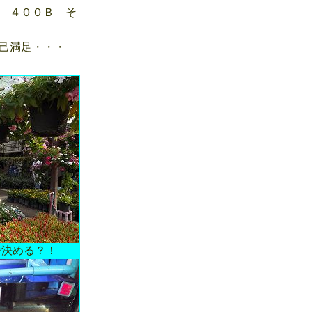
 ４００Ｂ そ
己満足・・・
決める？！