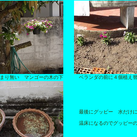
まり無い マンゴーの木の下
ベランダの前に４個植え
最後にグッピー 水だけに
温床になるのでグッピーの