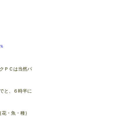
 64％
クＰＣは当然パ
でと、６時半に
｛花・魚・種｝