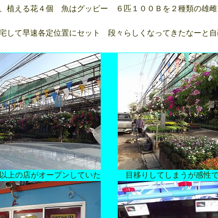
、植える花４個 魚はグッピー ６匹１００Ｂを２種類の雄雌
宅して早速各定位置にセット 段々らしくなってきたなーと自
以上の店がオープンしていた
目移りしてしまうが感性で