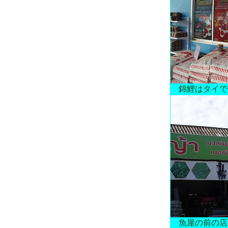
錦鯉はタイで
魚屋の前の店