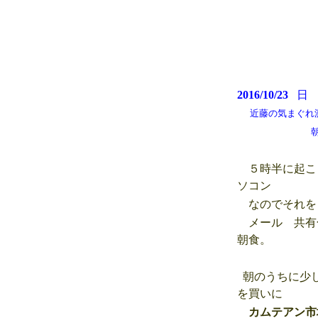
2016/10/23
近藤の気まぐれ測候所
朝から青空が
５時半に起こ
ソコン
なのでそれを
メール 共有
朝食。
朝のうちに少し
を買いに
カムテアン市