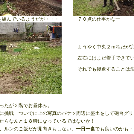
を組んでいるようだが・・・
７０点の仕事かなー
ようやく中央２ｍ程だが
左右にはまだ着手できて
それでも後退することは決
ったが２階でお昼休み。
に挑戦 ついでに上の写真のバケツ周辺に盛土をして砲台グリ
たらなんと１８時になっているではないか！
、ルンのご飯だが見向きもしない、
一日一食
でも良いのかも・