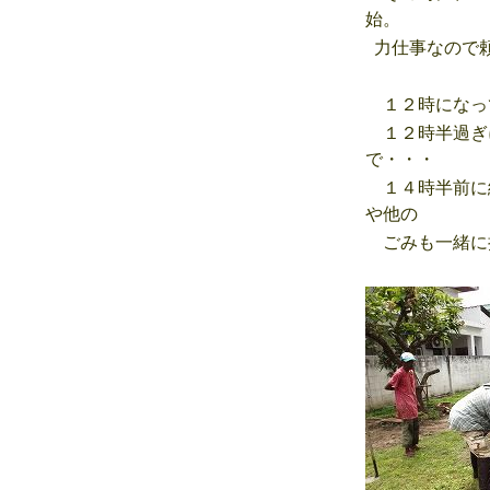
始。
力仕事なので頼
１２時になっ
１２時半過ぎ
で・・・
１４時半前に
や他の
ごみも一緒に