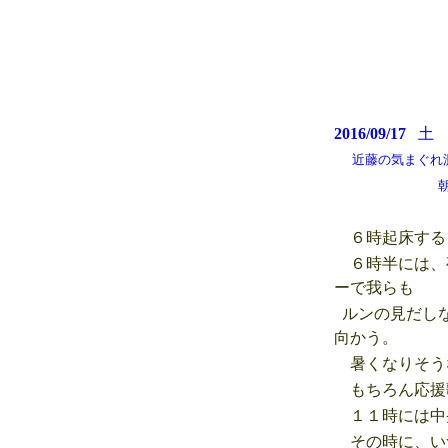
2016/09/17
近藤の気まぐれ測候所
朝から晴れ
６時起床する
６時半には、
ーで我らも
ルンの見だしな
向かう。
暑くなりそう
もちろん応援
１１時には中
その時に、い