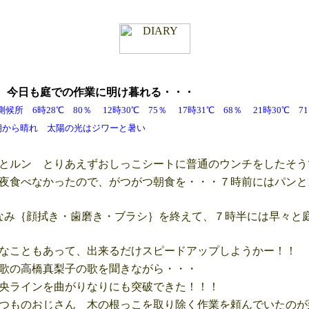
土
今日も庭での作業に明け暮れる・・・
 6時28℃ 80％ 12時30℃ 75％ 17時31℃ 68％ 21時30℃
 太陽の光はジワーと暑い
とルン とりあえずおしっこシートに普通のウンチをしたそう
夜食べなかったので、がつがつ朝食を・・・７時前にはパンと
み｛顔拭き・歯磨き・ブラシ｝を終えて、７時半には早々と
なこともあって、出来るだけスピードアップしようかー！！
歌の高橋真梨子の歌を聞きながら・・・
央ラインを曲がりなりにも突破できた！！！
つものおじさん 木の根っこを取り除く作業を頼んでいたのが