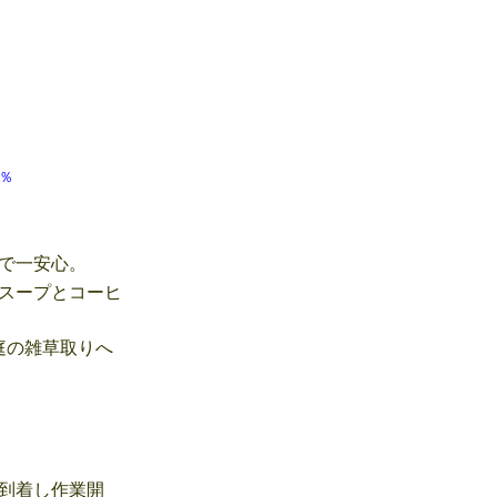
 71％
で一安心。
スープとコーヒ
庭の雑草取りへ
到着し作業開