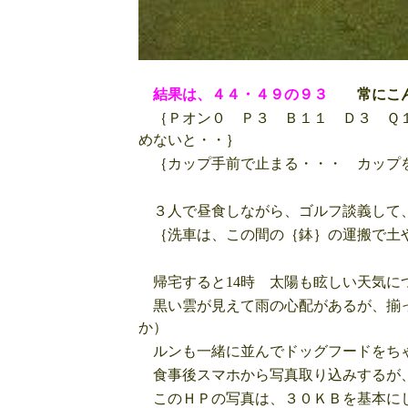
結果は、４４・４９の９３
常にこ
｛Ｐオン０ Ｐ３ Ｂ１１ Ｄ３ Ｑ
めないと・・｝
｛カップ手前で止まる・・・ カップを
３人で昼食しながら、ゴルフ談義して、
｛洗車は、この間の｛鉢｝の運搬で土や
帰宅すると14時 太陽も眩しい天気に
黒い雲が見えて雨の心配があるが、揃っ
か）
ルンも一緒に並んでドッグフードをち
食事後スマホから写真取り込みするが、
このＨＰの写真は、３０ＫＢを基本にし