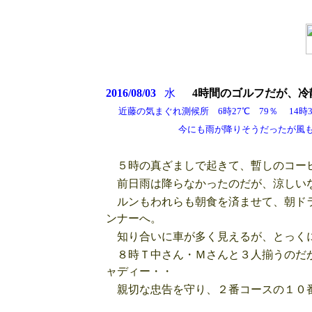
2016/08/03
水
4時間のゴルフだが、冷
近藤の気まぐれ測候所 6時27℃ 79％ 14時31
今にも雨が降りそうだったが風もあって
５時の真ざましで起きて、暫しのコーヒ
前日雨は降らなかったのだが、涼しい
ルンもわれらも朝食を済ませて、朝ドラ
ンナーへ。
知り合いに車が多く見えるが、とっくに
８時Ｔ中さん・Ｍさんと３人揃うのだが
ャディー・・
親切な忠告を守り、２番コースの１０