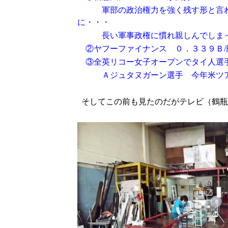
軍部の政治権力を強く残す形と言われ
に・・・
長い軍事政権に慣れ親しんでしまっ
②ヤフーファイナンス ０．３３９Ｂ
③全英リコー女子オープンでタイ人選手
Ａジュタヌガーン選手 今年米ツア
そしてこの前も見たのだがテレビ（鶴瓶