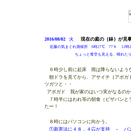
2016/08/02
火
現在の庭の｛鉢｝が見
近藤の気まぐれ測候所 6時27℃ 77％ 12時28
ちょっと青空も見える、晴れたり曇った
６時少し前に起床 雨は降らないよう
朝ドラを見てから、アサイチ｛アボガド
ツガツと・・
アボガド 我が家のはいつ実がなるのか
７時半にはわれ等の朝食（ピザパンとラ
たー！
８時にはパソコンに向かう。
①新憲法に４８．４㌫が支持 － バン