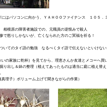
にはパソコンに向かう、ＹＡＨＯＯファイナンス １０５．
 相模原の障害者施設での、元職員の逆恨みで殺人
惨で怒りしかないが、亡くなられた方のご冥福を祈る！
ついてのタイ語の勉強 なるべくタイ語で伝えないといけない
いの家族に乾杯｝を見てから、理恵さんか友達とメコーへ買
掘り出し＆鉢の整理（植えてあったものは適当に庭に植え替え
。
真理子）ボリューム上げて聞きながらの作業）