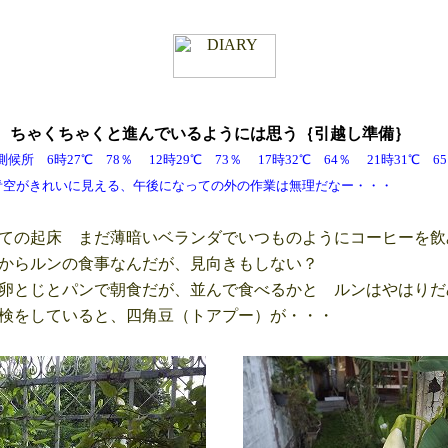
火
ちゃくちゃくと進んでいるようには思う｛引越し準備｝
 6時27℃ 78％ 12時29℃ 73％ 17時32℃ 64％ 21時31℃
見える、午後になっての外の作業は無理だなー・・・
ての起床 まだ薄暗いベランダでいつものようにコーヒーを飲
からルンの食事なんだが、見向きもしない？
卵とじとパンで朝食だが、並んで食べるかと ルンはやはりだ
検をしていると、四角豆（トアプー）が・・・