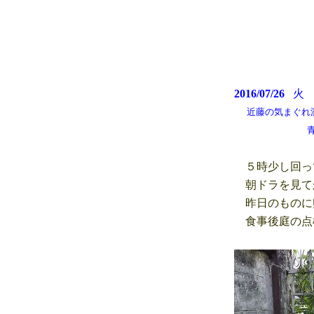
2016/07/26
近藤の気まぐれ測候所
青空がきれいに
５時少し回っ
朝ドラを見て
昨日のものに
食事後庭の点