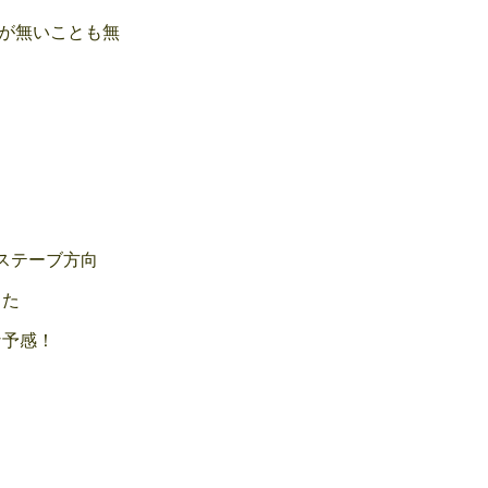
が無いことも無
ステーブ方向
た
予感！