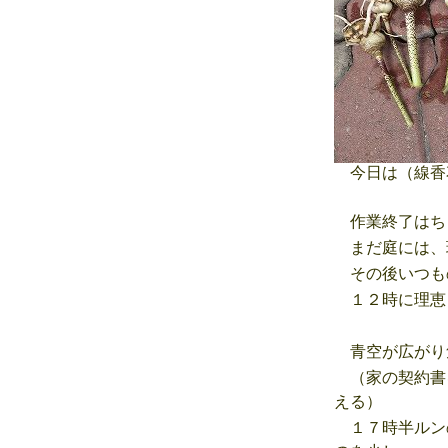
今日は（線香花
作業終了はち
まだ庭には、
その後いつも
１２時に理恵
青空が広がり
（家の契約書
える）
１７時半ルン