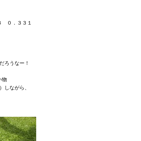
３ ０．３３１
だろうなー！
い物
）しながら、