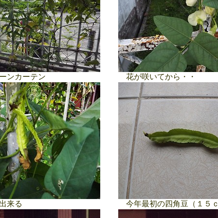
ーンカーテン
花が咲いてから・・
出来る
今年最初の四角豆（１５ｃ