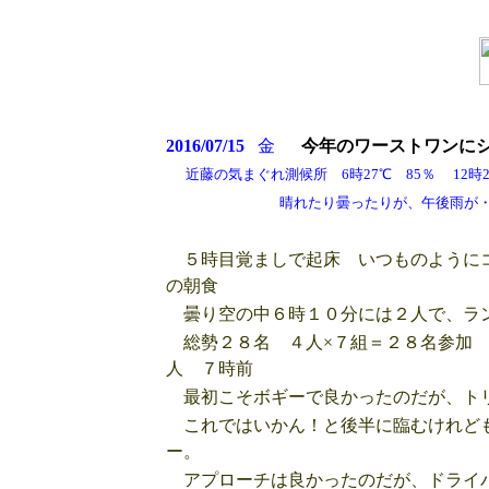
2016/07/15
金
今年のワーストワンに
近藤の気まぐれ測候所 6時27℃ 85％ 12時29
晴れたり曇ったりが、午後雨が・・・
５時目覚ましで起床 いつものようにコ
の朝食
曇り空の中６時１０分には２人で、ラ
総勢２８名 ４人×７組＝２８名参加 
人 ７時前
最初こそボギーで良かったのだが、トリ
これではいかん！と後半に臨むけれども
ー。
アプローチは良かったのだが、ドライバ