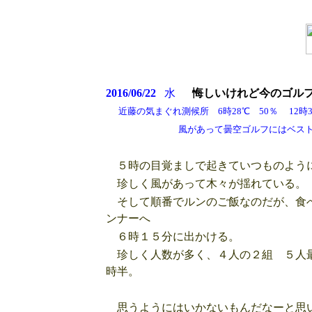
2016/06/22
水
悔しいけれど今のゴル
近藤の気まぐれ測候所 6時28℃ 50％ 12時30
風があって曇空ゴルフにはベストな
５時の目覚ましで起きていつものように
珍しく風があって木々が揺れている。
そして順番でルンのご飯なのだが、食べ
ンナーへ
６時１５分に出かける。
珍しく人数が多く、４人の２組 ５人最
時半。
思うようにはいかないもんだなーと思い