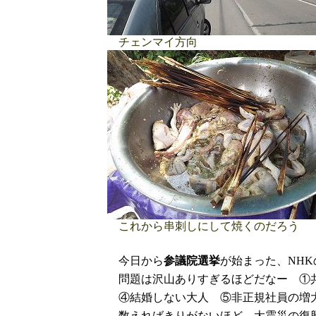
チェンマイ方向
これから串刺しにして焼くのだろう
今日から
参議院選挙
が始まった、NH
問題は沢山ありすぎるほどだなー ①共
④結婚しない大人 ⑤非正規社員の増大
数えればきりがないほど、大震災の復興