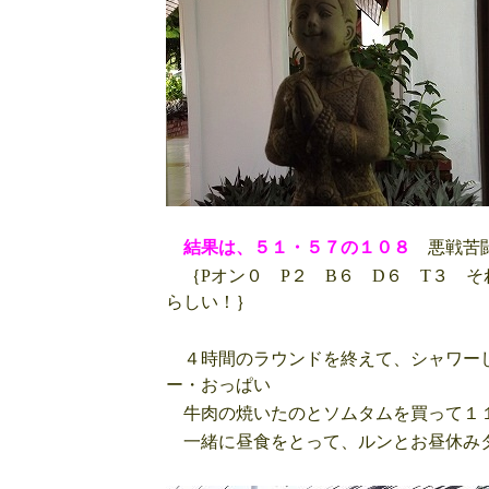
結果は、５１・５７の１０８
悪戦苦闘
｛Pオン０ P２ B６ D６ T３ 
らしい！｝
４時間のラウンドを終えて、シャワーし
ー・おっぱい
牛肉の焼いたのとソムタムを買って１
一緒に昼食をとって、ルンとお昼休み