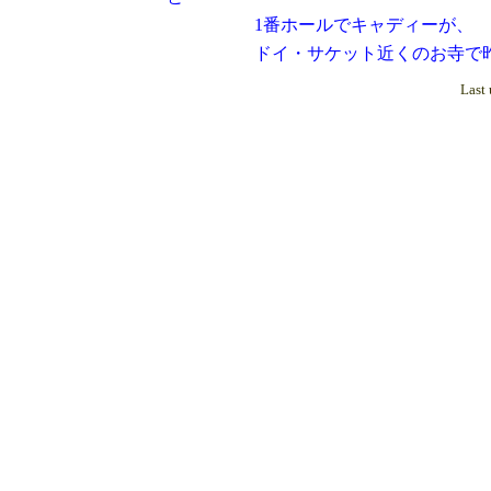
1番ホールでキャディーが、 小心
ドイ・サケット近くのお寺で昨日
Last