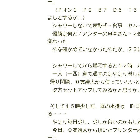
ー。
｛Ｐオン１ Ｐ２ Ｂ７ Ｄ６ Ｔ３
よしとするか！｝
シャワーしないで表彰式・食事 ヤム
優勝は何と７アンダーのＭ本さん・２位
変わった
のを確かめていなかったのだが、２３
シャワーしてから帰宅すると１２時 ル
一人｛一匹｝家で過すのはやはり淋しい
帰り間際、Ｏ友婦人から使っていないと
夕方セットアップしてみるかと思うが、
そして１５時少し前、庭の水撒き 昨日
る・・・
やはり毎日少し、少しが良いのかもし
今日、Ｏ友婦人から頂いたプリンター
ー！