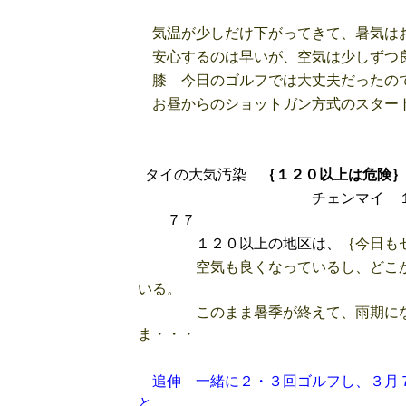
気温が少しだけ下がってきて、暑気は
安心するのは早いが、空気は少しずつ良
膝 今日のゴルフでは大丈夫だったので
お昼からのショットガン方式のスター
タイの大気汚染
｛１２０以上は危険｝
チェンマイ １９時 
７７
１２０以上の地区は、
｛今日も
空気も良くなっているし、どこかで
いる。
このまま暑季が終えて、雨期になっ
ま・・・
追伸 一緒に２・３回ゴルフし、３月
と