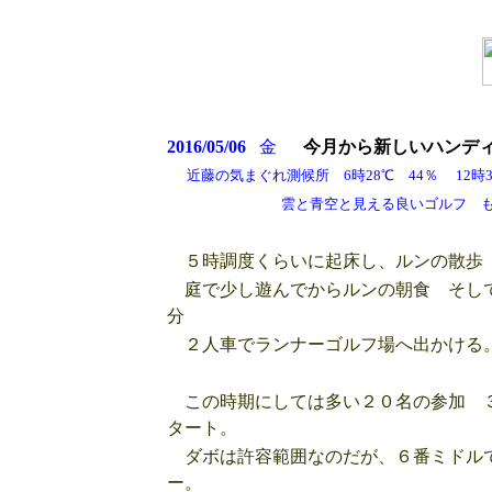
2016/05/06
金
今月から新しいハンデ
近藤の気まぐれ測候所 6時28℃ 44％ 12時32
雲と青空と見える良いゴルフ もう少
５時調度くらいに起床し、ルンの散歩 
庭で少し遊んでからルンの朝食 そして
分
２人車でランナーゴルフ場へ出かける
この時期にしては多い２０名の参加 ３
タート。
ダボは許容範囲なのだが、６番ミドルで
ー。