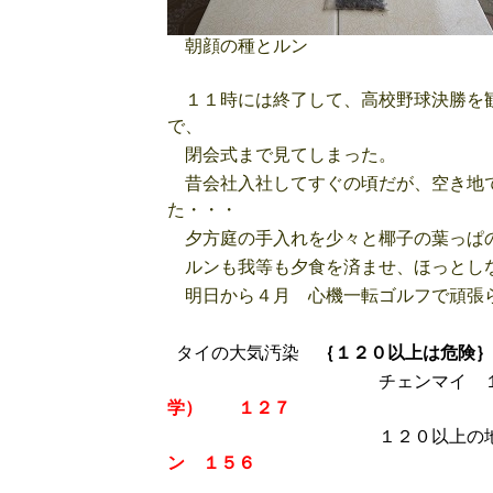
朝顔の種とルン
１１時には終了して、高校野球決勝を観
で、
閉会式まで見てしまった。
昔会社入社してすぐの頃だが、空き地で
た・・・
夕方庭の手入れを少々と椰子の葉っぱ
ルンも我等も夕食を済ませ、ほっとし
明日から４月 心機一転ゴルフで頑張ら
タイの大気汚染
｛１２０以上は危険｝
チェンマイ １９時
学）
１２７
１２０以上の地区
ン １５６
パヤーオ １３