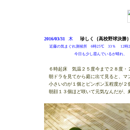
2016/03/31
木
珍しく｛高校野球決勝
近藤の気まぐれ測候所 6時25℃ 33％ 12時29
今日も少し霞んでいるが晴れ、
６時起床 気温２５度今まで２８度・２
朝ドラを見てから庭に出て見ると、マン
小さいのが１個とピンポン玉程度が２
朝顔１３個ほど咲いて元気なんだが、