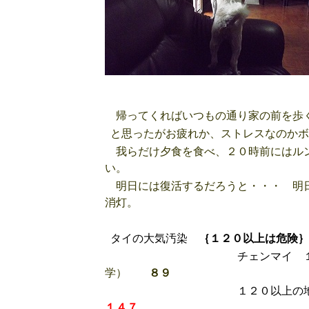
帰ってくればいつもの通り家の前を歩く
と思ったがお疲れか、ストレスなのかボ
我らだけ夕食を食べ、２０時前にはルン
い。
明日には復活するだろうと・・・ 明日
消灯。
タイの大気汚染
｛１２０以上は危険｝
チェンマイ １９時
学）
８９
１２０以上の地区
１４７