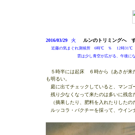
2016/03/29
火
ルンのトリミングへ 
近藤の気まぐれ測候所 6時℃ ％ 12時31℃ 
雲は少し青空が広がる、午後になっ
５時半には起床 ６時から｛あさが来た
も明るい。
庭に出てチェックしていると、マンゴ
残り少なくなって来たのは多いに残念
（摘果したり、肥料を入れたりしたのだ
ルッコラ・パクチーを採って、ウイン