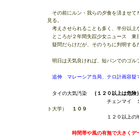
その前にルン・我らの夕食を済ませてＮ
見る。
考えさせられることも多く、半分以上
ところが２年間失踪少女ニュース 東日
疑問だらけだが、そのうちに判明する
明日は天気良ければ、短パンでのゴル
追伸 マレーシア当局、テロ計画容疑
タイの大気汚染
｛１２０以上は危険
チェンマイ １７時
ト大学）
１０９
１２０以上の地区
時間帯や風の有無で大きくデータが