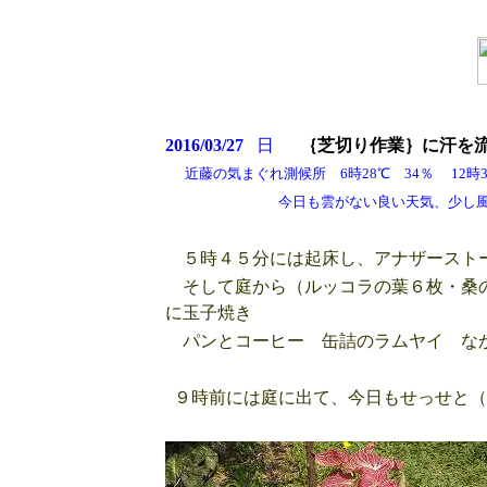
2016/03/27
日
｛芝切り作業｝に汗を
近藤の気まぐれ測候所 6時28℃ 34％ 12時31
今日も雲がない良い天気、少し風が午後
５時４５分には起床し、アナザーストー
そして庭から（ルッコラの葉６枚・桑の
に玉子焼き
パンとコーヒー 缶詰のラムヤイ な
９時前には庭に出て、今日もせっせと（