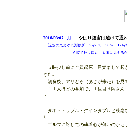
2016/03/07
月
やはり煙害は避けて通
近藤の気まぐれ測候所 6時25℃ 38％ 12時28
６時半外は暗い、太陽は見えるが珍
５時少し前に全員起床 目覚ましで起き
きた。
朝食後、アサどら（あさが来た）を見て
１１人ほどの参加で、１組目Ｈ岡さん・
ト。
ダボ・トリプル・クインタブルと残念な
た。
ゴルフに対しての執着心が薄いのかも