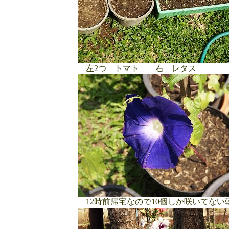
左2つ トマト 右 レタス
12時前帰宅なので10個しか咲いてない