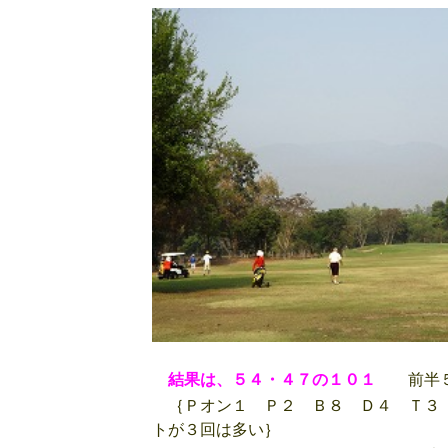
結果は、５４・４７の１０１
前半５
｛Ｐオン１ Ｐ２ Ｂ８ Ｄ４ Ｔ３
トが３回は多い｝