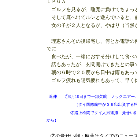
ＬＰＧＡ
ゴルフを見るが、睡魔に負けてちょっ
そして庭へ出てルンと遊んでいると、前
女の子が２人となるが、やはり（当然
理恵さんその後帰宅し、何とか電話の件
でに
食べたが、一緒におすそ分けして食べて
話もあったが、玄関開けてきたとの事
朝の６時で２５度から日中は雨もあって
ゴルフ疲れも陽気疲れもあって、早く
追伸 ①3月10日まで一部欠航 ノックエア
（タイ国際航空が３９㌫出資する格
②路上検問でタイ人男逮捕、覚せい剤３
から｝
②の覚せい剤・麻薬はタイでのニュー