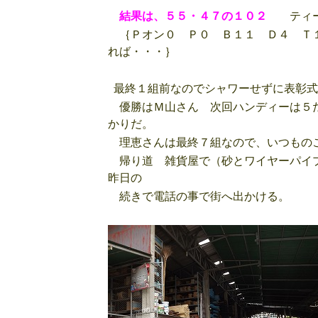
結果は、５５・４７の１０２
ティー
｛Ｐオン０ Ｐ０ Ｂ１１ Ｄ４ Ｔ
れば・・・｝
最終１組前なのでシャワーせずに表彰式
優勝はＭ山さん 次回ハンディーは５だ
かりだ。
理恵さんは最終７組なので、いつものこ
帰り道 雑貨屋で（砂とワイヤーパイプ
昨日の
続きで電話の事で街へ出かける。