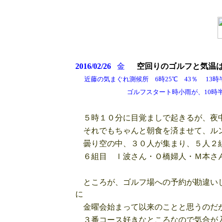
2016/02/26
金
空回りのゴルフと気温
近藤の気まぐれ測候所 6時25℃ 43％ 13時半2
ゴルフスタート時小雨が、10時半頃に
５時１０分に目覚ましで起きるが、夜中
それでもちゃんと朝食を済ませて、ルン
曇り空の中、３０人が集まり、５人２
６組目 Ｉ波さん・Ｏ橋婦人・Ｍ本さ
ところが、ゴルフ場への予約が勘違いし
に
金曜会始まって以来のことと思うのだ
３番コース好きなところなので気合が入