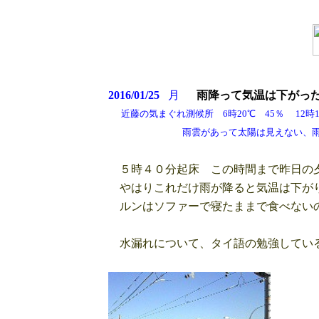
2016/01/25
月
雨降って気温は下がっ
近藤の気まぐれ測候所 6時20℃ 45％ 12時16
雨雲があって太陽は見えない、雨はふ
５時４０分起床 この時間まで昨日の
やはりこれだけ雨が降ると気温は下が
ルンはソファーで寝たままで食べないの
水漏れについて、タイ語の勉強してい