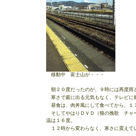
移動中 富士山が・・・
朝２０度だったのが、９時には再度雨と
寒さで庭に出る元気もなく、テレビに
昼食は、肉丼風にして食べてから、１３
そしてやはりＤＶＤ（狼の挽歌 チャー
温は１６度。
１２時から変わらなく、寒さに震えてい