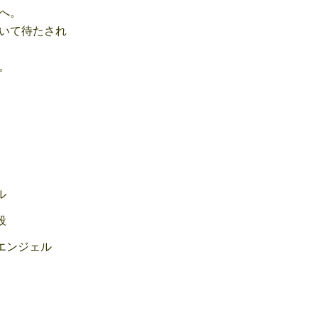
へ。
いて待たされ
。
ル
段
エンジェル