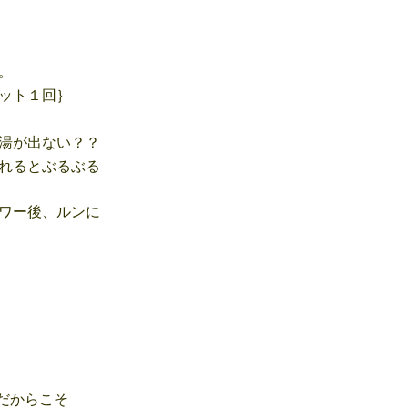
。
ット１回｝
湯が出ない？？
れるとぶるぶる
ワー後、ルンに
だからこそ