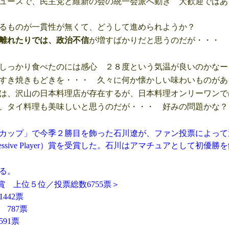
ュースで、民主党と維新の会の統一会派へ動き 大歓迎ではあ
るものが一貫性が無くて、どうして進められようか？
離れたりでは、政治不信
が増すばかりだと思うのだが・・・
しっかり食べたのには感心 ２８度という気温が良いのかなー
すき焼きもどきを・・・ 久々に何か懐かしい味わいものがあ
は、沢山の日本料理店が存在するが、日本料理オンリーワンで
、タイ料理も美味しいと思うのだが・・・ 好みの問題かな？
Tカップ」で今季２勝目を飾った石川遼が、ファン投票によって
Impressive Player）賞を受賞した。石川はアマチュアとして初優勝
る。
IP賞 上位５位／投票総数6755票＞
442票
787票
91票