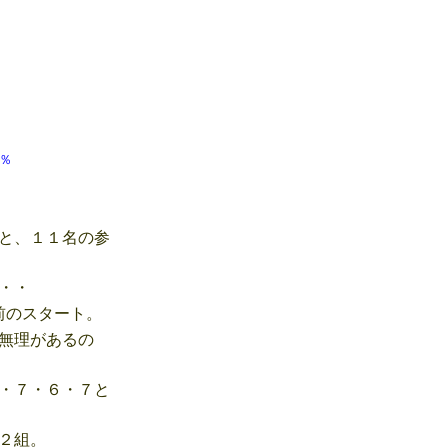
 40％
と、１１名の参
・・
前のスタート。
無理があるの
・７・６・７と
２組。