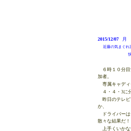
2015/12/07
近藤の気まぐれ測候所
快晴、風もあ
６時１０分目
加者。
専属キャディ
４・４・3に分
昨日のテレビ
か、
ドライバーは
散々な結果だ！
上手くいかな