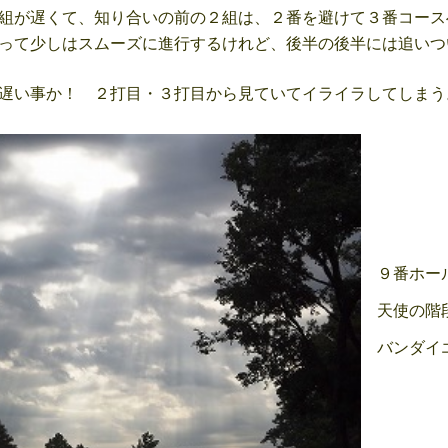
組が遅くて、知り合いの前の２組は、２番を避けて３番コース
って少しはスムーズに進行するけれど、後半の後半には追いつ
遅い事か！ ２打目・３打目から見ていてイライラしてしまう
９番ホー
天使の階
バンダイ