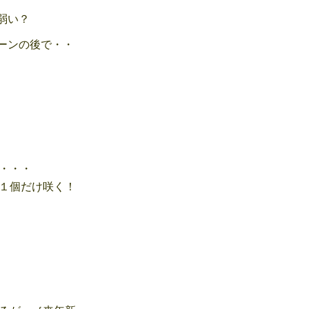
弱い？
ーンの後で・・
・・・
１個だけ咲く！
う