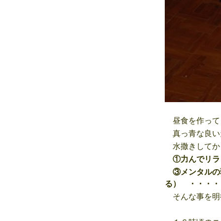
昼食を作って
真っ青な良い
水撒きしてか
①力んでリ
③メンタルの
る） ・・・・
そんな事を明