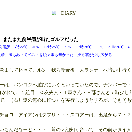
月
またまた前半病が出たゴルフだった
 6時22℃ 50％ 12時25℃ 39％ 17時28℃ 35％ 21時26℃
ってベストを脱ぐ事も無かった 夕方雲が少し広がる
覚ましで起きて、ルン・我ら朝食後一人ランナーへ暗い中行く
ーは、バンコクへ遊びにいくといっていたので、ナンバーで・
かれて、１組目 Ｏ友夫人・Ｔ屋さん・Ｈ部さんと７時少し
で、（石川遼の無心に打つ）を実行しようとするが、そもそも
チョロ アイアンはダフリ・・・スコアーは、出足から７・７
いもんだなーと・・・ 前の２組知り合いで、その前がタイ人