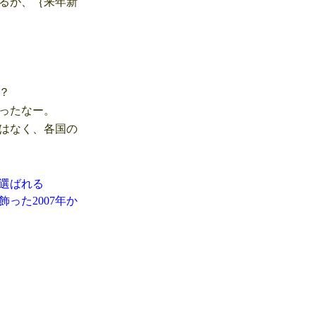
るが、｛来年新
？
ったなー。
はなく、各国の
選ばれる
を飾った2007年か