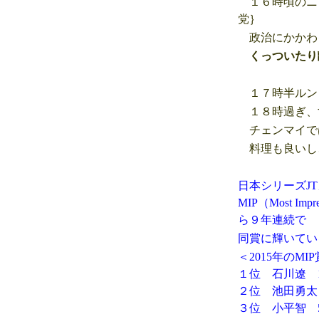
１６時頃のニ
党｝
政治にかかわ
くっついたり
１７時半ルン
１８時過ぎ、
チェンマイで
料理も良いし
日本シリーズJ
MIP（Most 
ら９年連続で
同賞に輝いてい
＜2015年のM
１位 石川遼 1
２位 池田勇太 
３位 小平智 5