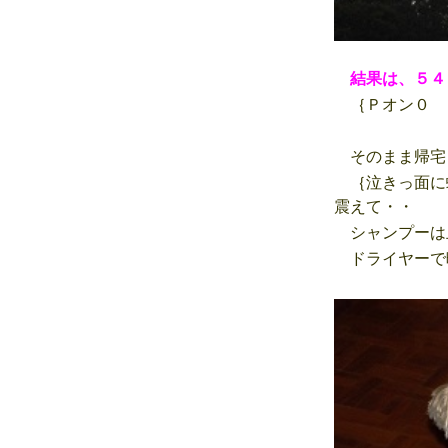
結果は、５４
｛Ｐオン０ 
そのまま帰宅
｛泣きっ面に
震えて・・
シャンプーは
ドライヤーで