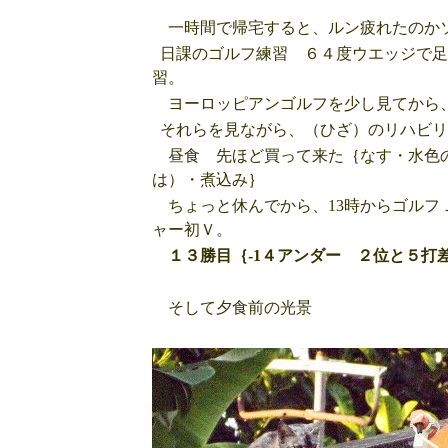
一時間で帰宅すると、ルン疲れたのか
日課のゴルフ練習 ６４度ウエッジで足
習。
ヨーロッピアンゴルフを少し見てから、
それらを見ながら、（ひざ）のリハビリ
昼食 先ほど買って来た｛なす・水色の
は）・煮込み｝
ちょっと休んでから、13時からゴルフ
ャー初Ｖ。
１３勝目｛-1４アンダー ２位と５打
そして夕食前の光景