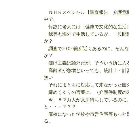
ＮＨＫスペシャル【調査報告 介護危機
中で、
何故に老人には｛健康で文化的な生活｝
我等も海外で生活しているが、一歩間違
か？
調査で20０0箇所近くあるのに、そん
か？
儲け主義は論外だが、そういう所に入る
高齢者が急増といっても、統計上・計算
無い
それにまともに対応して来なかった国
締めくくりの言葉に、｛介護件制度の
今、５２万人が入所待ちしているのに、
と・・・？？？
廃校になった学校や市営住宅等もっと活
る。