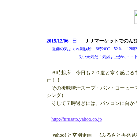
2015/12/06
日
ＪＪマーケットでのん
近藤の気まぐれ測候所 6時20℃ 52％ 12時24
良い天気だ！気温よ上がれ・・ 日中でも
６時起床 今日も２０度と寒く感じる中
た！！
その後味噌汁スープ・パン・コーヒーで
シング）
そして７時過ぎには、パソコンに向か
http://furusato.yahoo.co.jp
yahoo! と空別企画 ｛ふるさと再