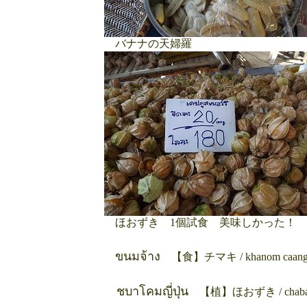
バナナの天婦羅
ほおずき 1個試食 美味しかった！
ขนมจ้าง
【食】チマキ / khanom caan
ชบาโคมญี่ปุ่น
【植】ほおずき / chab